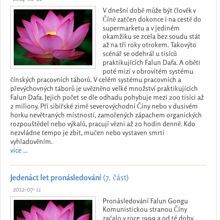
V dnešní době může být člověk v
Číně zatčen dokonce i na cestě do
supermarketu a v jediném
okamžiku se zcela bez soudu stát
až na tři roky otrokem. Takovýto
scénář se odehrál u tisíců
praktikujících Falun Dafa. A oběti
poté mizí v obrovitém systému
čínských pracovních táborů. V celém systému pracovních a
převýchovných táborů je uvězněno velké množství praktikujících
Falun Dafa. Jejich počet se dle odhadu pohybuje mezi 200 tisíci až
2 miliony. Při sibiřské zimě severovýchodní Číny nebo v dusivém
horku nevětraných místností, zamořených zápachem organických
rozpouštědel nebo výkalů, pracují vězni až 20 hodin denně. Kdo
nezvládne tempo je zbit, mučen nebo vystaven smrti
vyhladověním.
více ...
Jedenáct let pronásledování
(7. část)
2012-07-11
Pronásledování Falun Gongu
Komunistickou stranou Číny
začalo v roce 1999 a od té doby