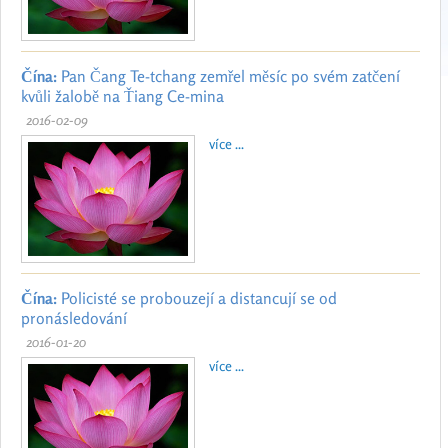
Čína:
Pan Čang Te-tchang zemřel měsíc po svém zatčení
kvůli žalobě na Ťiang Ce-mina
2016-02-09
více ...
Čína:
Policisté se probouzejí a distancují se od
pronásledování
2016-01-20
více ...