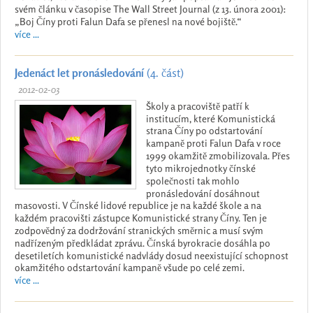
svém článku v časopise The Wall Street Journal (z 13. února 2001):
„Boj Číny proti Falun Dafa se přenesl na nové bojiště.“
více ...
Jedenáct let pronásledování
(4. část)
2012-02-03
Školy a pracoviště patří k
institucím, které Komunistická
strana Číny po odstartování
kampaně proti Falun Dafa v roce
1999 okamžitě zmobilizovala. Přes
tyto mikrojednotky čínské
společnosti tak mohlo
pronásledování dosáhnout
masovosti. V Čínské lidové republice je na každé škole a na
každém pracovišti zástupce Komunistické strany Číny. Ten je
zodpovědný za dodržování stranických směrnic a musí svým
nadřízeným předkládat zprávu. Čínská byrokracie dosáhla po
desetiletích komunistické nadvlády dosud neexistující schopnost
okamžitého odstartování kampaně všude po celé zemi.
více ...