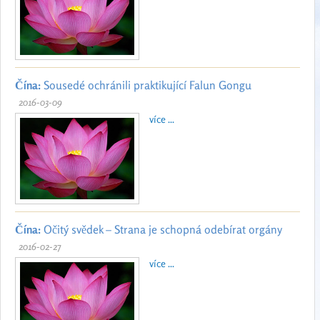
Čína:
Sousedé ochránili praktikující Falun Gongu
2016-03-09
více ...
Čína:
Očitý svědek – Strana je schopná odebírat orgány
2016-02-27
více ...