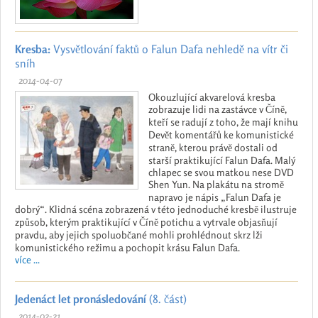
Kresba:
Vysvětlování faktů o Falun Dafa nehledě na vítr či
sníh
2014-04-07
Okouzlující akvarelová kresba
zobrazuje lidi na zastávce v Číně,
kteří se radují z toho, že mají knihu
Devět komentářů ke komunistické
straně, kterou právě dostali od
starší praktikující Falun Dafa. Malý
chlapec se svou matkou nese DVD
Shen Yun. Na plakátu na stromě
napravo je nápis „Falun Dafa je
dobrý“. Klidná scéna zobrazená v této jednoduché kresbě ilustruje
způsob, kterým praktikující v Číně potichu a vytrvale objasňují
pravdu, aby jejich spoluobčané mohli prohlédnout skrz lži
komunistického režimu a pochopit krásu Falun Dafa.
více ...
Jedenáct let pronásledování
(8. část)
2014-02-21