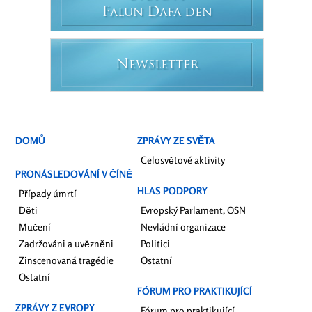
F
D
ALUN
AFA DEN
N
EWSLETTER
DOMŮ
ZPRÁVY ZE SVĚTA
Celosvětové aktivity
PRONÁSLEDOVÁNÍ V ČÍNĚ
HLAS PODPORY
Případy úmrtí
Děti
Evropský Parlament, OSN
Mučení
Nevládní organizace
Zadržováni a uvězněni
Politici
Zinscenovaná tragédie
Ostatní
Ostatní
FÓRUM PRO PRAKTIKUJÍCÍ
ZPRÁVY Z EVROPY
Fórum pro praktikující