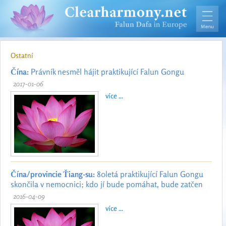
Ostatní
Čína:
Právník nesměl hájit praktikující Falun Gongu
2017-01-06
více ...
Čína/provincie Ťiang-su:
80letá praktikující Falun Gongu
skončila v nemocnici; kdo jí bude pomáhat, bude zatčen
2016-04-09
více ...