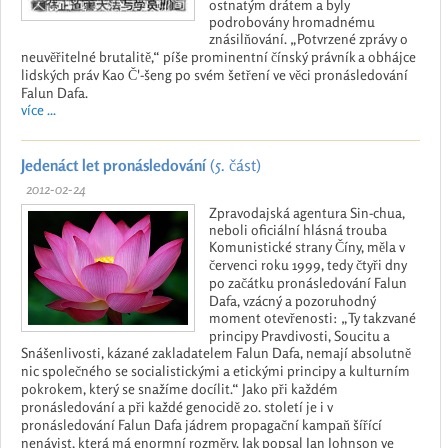
ostnatým drátem a byly
podrobovány hromadnému
znásilňování. „Potvrzené zprávy o
neuvěřitelné brutalitě,“ píše prominentní čínský právník a obhájce
lidských práv Kao Č'-šeng po svém šetření ve věci pronásledování
Falun Dafa.
více ...
Jedenáct let pronásledování
(5. část)
2012-02-24
Zpravodajská agentura Sin-chua,
neboli oficiální hlásná trouba
Komunistické strany Číny, měla v
červenci roku 1999, tedy čtyři dny
po začátku pronásledování Falun
Dafa, vzácný a pozoruhodný
moment otevřenosti: „Ty takzvané
principy Pravdivosti, Soucitu a
Snášenlivosti, kázané zakladatelem Falun Dafa, nemají absolutně
nic společného se socialistickými a etickými principy a kulturním
pokrokem, který se snažíme docílit.“ Jako při každém
pronásledování a při každé genocidě 20. století je i v
pronásledování Falun Dafa jádrem propagační kampaň šířící
nenávist, která má enormní rozměry. Jak popsal Ian Johnson ve