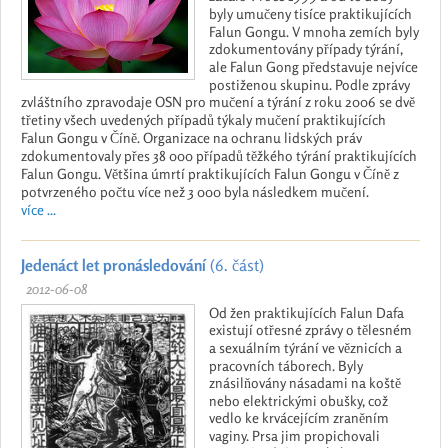
byly umučeny tisíce praktikujících
Falun Gongu. V mnoha zemích byly
zdokumentovány případy týrání,
ale Falun Gong představuje nejvíce
postiženou skupinu. Podle zprávy
zvláštního zpravodaje OSN pro mučení a týrání z roku 2006 se dvě
třetiny všech uvedených případů týkaly mučení praktikujících
Falun Gongu v Číně. Organizace na ochranu lidských práv
zdokumentovaly přes 38 000 případů těžkého týrání praktikujících
Falun Gongu. Většina úmrtí praktikujících Falun Gongu v Číně z
potvrzeného počtu více než 3 000 byla následkem mučení.
více ...
Jedenáct let pronásledování
(6. část)
2012-06-08
Od žen praktikujících Falun Dafa
existují otřesné zprávy o tělesném
a sexuálním týrání ve věznicích a
pracovních táborech. Byly
znásilňovány násadami na koště
nebo elektrickými obušky, což
vedlo ke krvácejícím zraněním
vaginy. Prsa jim propichovali