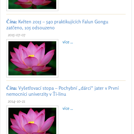
Čína:
Květen 2015 – 540 praktikujících Falun Gongu
zatčeno, 105 odsouzeno
2015-07-07
více ...
Čína:
Vyšetřovací stopa – Pochybní „dárci“ jater v První
nemocnici univerzity v Ťi-linu
2014-10-21
více ...