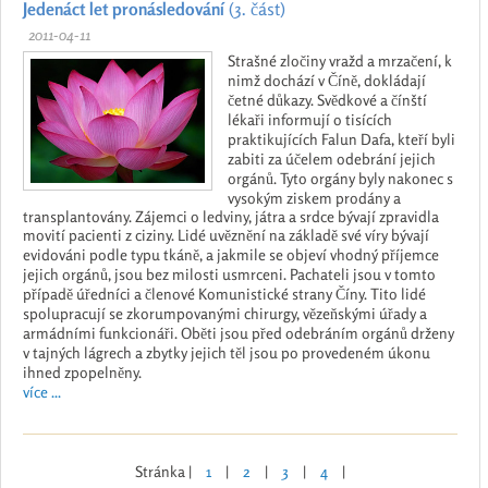
Jedenáct let pronásledování
(3. část)
2011-04-11
Strašné zločiny vražd a mrzačení, k
nimž dochází v Číně, dokládají
četné důkazy. Svědkové a čínští
lékaři informují o tisících
praktikujících Falun Dafa, kteří byli
zabiti za účelem odebrání jejich
orgánů. Tyto orgány byly nakonec s
vysokým ziskem prodány a
transplantovány. Zájemci o ledviny, játra a srdce bývají zpravidla
movití pacienti z ciziny. Lidé uvěznění na základě své víry bývají
evidováni podle typu tkáně, a jakmile se objeví vhodný příjemce
jejich orgánů, jsou bez milosti usmrceni. Pachateli jsou v tomto
případě úředníci a členové Komunistické strany Číny. Tito lidé
spolupracují se zkorumpovanými chirurgy, vězeňskými úřady a
armádními funkcionáři. Oběti jsou před odebráním orgánů drženy
v tajných lágrech a zbytky jejich těl jsou po provedeném úkonu
ihned zpopelněny.
více ...
Stránka |
1
|
2
|
3
|
4
|