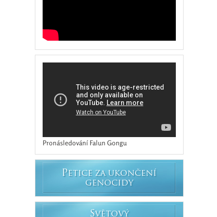
Pronásledování Falun Gongu
P
ETICE ZA UKONČENÍ
GENOCIDY
S
VĚTOVÝ