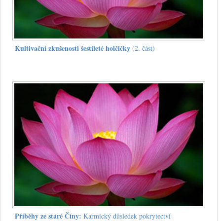
Kultivační zkušenosti šestileté holčičky
(2. část)
Příběhy ze staré Číny:
Karmický důsledek pokrytectví