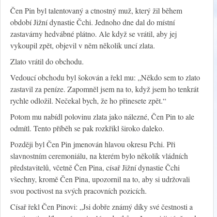
Čen Pin byl talentovaný a ctnostný muž, který žil během
období Jižní dynastie Čchi. Jednoho dne dal do místní
zastavárny hedvábné plátno. Ale když se vrátil, aby jej
vykoupil zpět, objevil v něm několik uncí zlata.
Zlato vrátil do obchodu.
Vedoucí obchodu byl šokován a řekl mu: „Někdo sem to zlato
zastavil za peníze. Zapomněl jsem na to, když jsem ho tenkrát
rychle odložil. Nečekal bych, že ho přinesete zpět.“
Potom mu nabídl polovinu zlata jako nálezné, Čen Pin to ale
odmítl. Tento příběh se pak rozkřikl široko daleko.
Později byl Čen Pin jmenován hlavou okresu Pchi. Při
slavnostním ceremoniálu, na kterém bylo několik vládních
představitelů, včetně Čen Pina, císař Jižní dynastie Čchi
všechny, kromě Čen Pina, upozornil na to, aby si udržovali
svou poctivost na svých pracovních pozicích.
Císař řekl Čen Pinovi: „Jsi dobře známý díky své čestnosti a