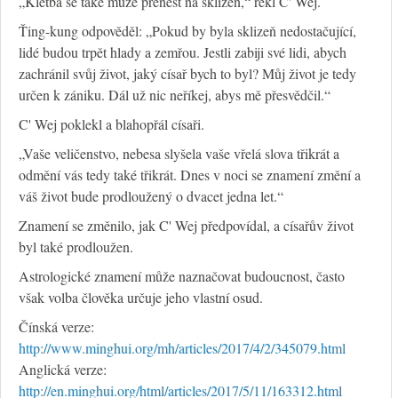
„Kletba se také může přenést na sklizeň,“ řekl C' Wej.
Ťing-kung odpověděl: „Pokud by byla sklizeň nedostačující,
lidé budou trpět hlady a zemřou. Jestli zabiji své lidi, abych
zachránil svůj život, jaký císař bych to byl? Můj život je tedy
určen k zániku. Dál už nic neříkej, abys mě přesvědčil.“
C' Wej poklekl a blahopřál císaři.
„Vaše veličenstvo, nebesa slyšela vaše vřelá slova třikrát a
odmění vás tedy také třikrát. Dnes v noci se znamení změní a
váš život bude prodloužený o dvacet jedna let.“
Znamení se změnilo, jak C' Wej předpovídal, a císařův život
byl také prodloužen.
Astrologické znamení může naznačovat budoucnost, často
však volba člověka určuje jeho vlastní osud.
Čínská verze:
http://www.minghui.org/mh/articles/2017/4/2/345079.html
Anglická verze:
http://en.minghui.org/html/articles/2017/5/11/163312.html