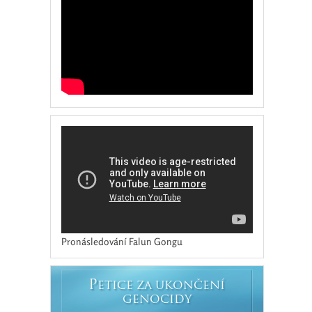
Pronásledování Falun Gongu
P
ETICE ZA UKONČENÍ
GENOCIDY