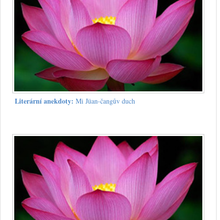
Literární anekdoty:
Mi Jüan-čangův duch