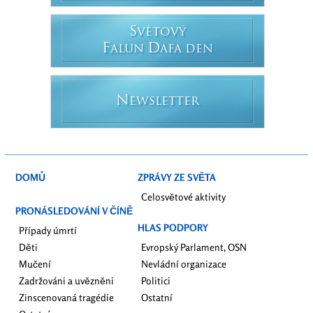
S
VĚTOVÝ
F
D
ALUN
AFA DEN
N
EWSLETTER
DOMŮ
ZPRÁVY ZE SVĚTA
Celosvětové aktivity
PRONÁSLEDOVÁNÍ V ČÍNĚ
HLAS PODPORY
Případy úmrtí
Děti
Evropský Parlament, OSN
Mučení
Nevládní organizace
Zadržováni a uvězněni
Politici
Zinscenovaná tragédie
Ostatní