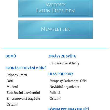
S
VĚTOVÝ
F
D
ALUN
AFA DEN
N
EWSLETTER
DOMŮ
ZPRÁVY ZE SVĚTA
Celosvětové aktivity
PRONÁSLEDOVÁNÍ V ČÍNĚ
HLAS PODPORY
Případy úmrtí
Děti
Evropský Parlament, OSN
Mučení
Nevládní organizace
Zadržováni a uvězněni
Politici
Zinscenovaná tragédie
Ostatní
Ostatní
FÓRUM PRO PRAKTIKUJÍCÍ