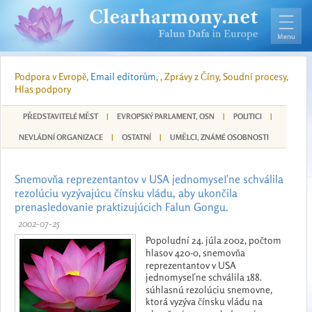
Podpora v Evropě,
Email editorům
, , Zprávy z Číny, Soudní procesy,
Hlas podpory
PŘEDSTAVITELÉ MĚST
|
EVROPSKÝ PARLAMENT, OSN
|
POLITICI
|
NEVLÁDNÍ ORGANIZACE
|
OSTATNÍ
|
UMĚLCI, ZNÁMÉ OSOBNOSTI
Snemovňa reprezentantov v USA jednomyseľne schválila
rezolúciu vyzývajúcu čínsku vládu, aby ukončila
prenasledovanie praktizujúcich Falun Gongu.
2002-07-25
Popoludní 24. júla 2002, počtom
hlasov 420-0, snemovňa
reprezentantov v USA
jednomyseľne schválila 188.
súhlasnú rezolúciu snemovne,
ktorá vyzýva čínsku vládu na