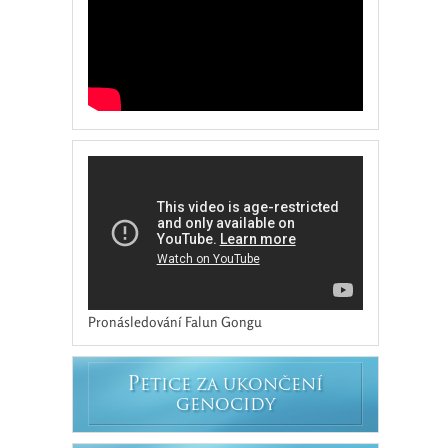
Pronásledování Falun Gongu
P
ETICE ZA UKONČENÍ
GENOCIDY