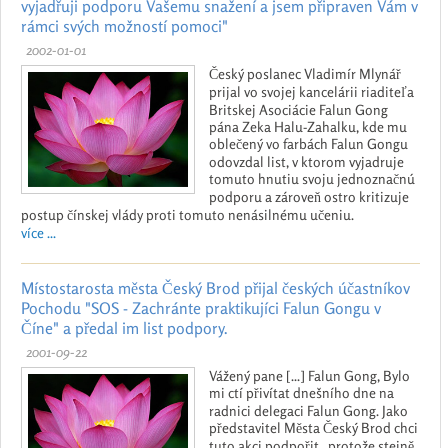
vyjadřuji podporu Vašemu snažení a jsem připraven Vám v
rámci svých možností pomoci"
2002-01-01
Český poslanec Vladimír Mlynář
prijal vo svojej kancelárii riaditeľa
Britskej Asociácie Falun Gong
pána Zeka Halu-Zahalku, kde mu
oblečený vo farbách Falun Gongu
odovzdal list, v ktorom vyjadruje
tomuto hnutiu svoju jednoznačnú
podporu a zároveň ostro kritizuje
postup čínskej vlády proti tomuto nenásilnému učeniu.
více ...
Místostarosta města Český Brod přijal českých účastníkov
Pochodu "SOS - Zachránte praktikujíci Falun Gongu v
Číne" a předal im list podpory.
2001-09-22
Vážený pane [...] Falun Gong, Bylo
mi ctí přivítat dnešního dne na
radnici delegaci Falun Gong. Jako
představitel Města Český Brod chci
tuto akci podpořit , protože stejně