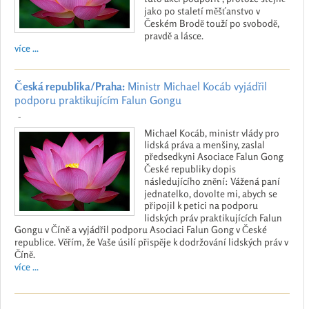
jako po staletí měšťanstvo v
Českém Brodě touží po svobodě,
pravdě a lásce.
více ...
Česká republika/Praha:
Ministr Michael Kocáb vyjádřil
podporu praktikujícím Falun Gongu
-
Michael Kocáb, ministr vlády pro
lidská práva a menšiny, zaslal
předsedkyni Asociace Falun Gong
České republiky dopis
následujícího znění: Vážená paní
jednatelko, dovolte mi, abych se
připojil k petici na podporu
lidských práv praktikujících Falun
Gongu v Číně a vyjádřil podporu Asociaci Falun Gong v České
republice. Věřím, že Vaše úsilí přispěje k dodržování lidských práv v
Číně.
více ...