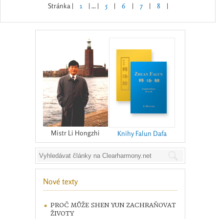
Stránka |
1
| ... |
5
|
6
|
7
|
8
|
Mistr Li Hongzhi
Knihy Falun Dafa
Nové texty
PROČ MŮŽE SHEN YUN ZACHRAŇOVAT
ŽIVOTY