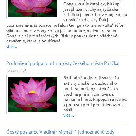
Gongu, varuje katolícky biskup
Jeseph Zen, druhý najvyšší člen
katolíckej hierarchie v Hong Kongu
v novinách diecézy. Ďalej
poznamenáva, že označenie Falun Gongu ako "zlého kultu" šéfom
výkonnej moci v Hong Kongu je alarmujúce, nielen pre Falun
Gong, ale aj pre nás všetkých. Biskup poukazuje na ošúchané
označenie, ktoré je používané
více ...
Prohlášení podpory od starosty českého města Polička
2002-02-28
Rozhodně podporuji snažení a
aktivity čínského duchovního
hnutí Falun Gong - stejně jako
všechna jiná mírumilovná a
humánní hnutí. Připojuji se rovněž
k protestu proti pronásledování a
násilí...
více ...
Český poslanec Vladimír Mlynář: " Jednoznačně tedy