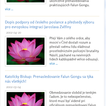
ukončenie prenasledovania
praktizujúcich Falun Gongu.
více ...
Dopis podpory od českého poslance a předsedy výboru
pro evropskou integraci Jaroslava Zvěřiny
2002-04-20
Přeji Vám z celého srdce, aby
mocní v Číně dostali rozum a
přestali svému lidu vládnout
prostřednictvím policejní brutality.
Násilí, páchané na nevinných
lidech každopádně velice odsuzuji.
více ...
Katolícky Biskup: Prenasledovanie Falun Gongu sa týka
nás všetkých!
2002-03-04
Obmedzovanie slobôd je tenkým
ľadom. Je to nebezpečenstvo,
ktoré musí byť videné pri
oficiálnom prenasledovaní Falun