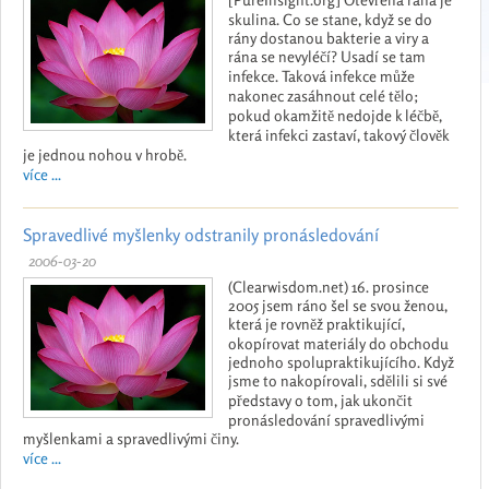
skulina. Co se stane, když se do
rány dostanou bakterie a viry a
rána se nevyléčí? Usadí se tam
infekce. Taková infekce může
nakonec zasáhnout celé tělo;
pokud okamžitě nedojde k léčbě,
která infekci zastaví, takový člověk
je jednou nohou v hrobě.
více ...
Spravedlivé myšlenky odstranily pronásledování
2006-03-20
(Clearwisdom.net) 16. prosince
2005 jsem ráno šel se svou ženou,
která je rovněž praktikující,
okopírovat materiály do obchodu
jednoho spolupraktikujícího. Když
jsme to nakopírovali, sdělili si své
představy o tom, jak ukončit
pronásledování spravedlivými
myšlenkami a spravedlivými činy.
více ...