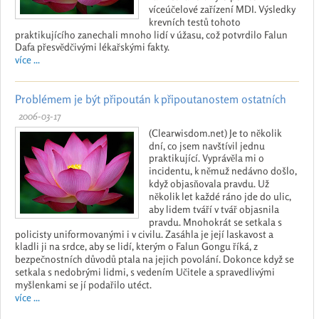
víceúčelové zařízení MDI. Výsledky
krevních testů tohoto
praktikujícího zanechali mnoho lidí v úžasu, což potvrdilo Falun
Dafa přesvědčivými lékařskými fakty.
více ...
Problémem je být připoután k připoutanostem ostatních
2006-03-17
(Clearwisdom.net) Je to několik
dní, co jsem navštívil jednu
praktikující. Vyprávěla mi o
incidentu, k němuž nedávno došlo,
když objasňovala pravdu. Už
několik let každé ráno jde do ulic,
aby lidem tváří v tvář objasnila
pravdu. Mnohokrát se setkala s
policisty uniformovanými i v civilu. Zasáhla je její laskavost a
kladli ji na srdce, aby se lidí, kterým o Falun Gongu říká, z
bezpečnostních důvodů ptala na jejich povolání. Dokonce když se
setkala s nedobrými lidmi, s vedením Učitele a spravedlivými
myšlenkami se jí podařilo utéct.
více ...