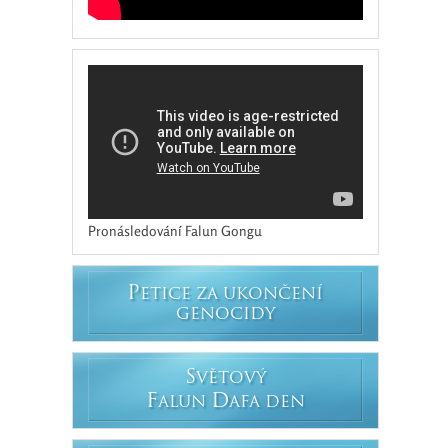
Pronásledování Falun Gongu
P
ETICE ZA UKONČENÍ
GENOCIDY
S
VĚTOVÝ
F
D
ALUN
AFA DEN