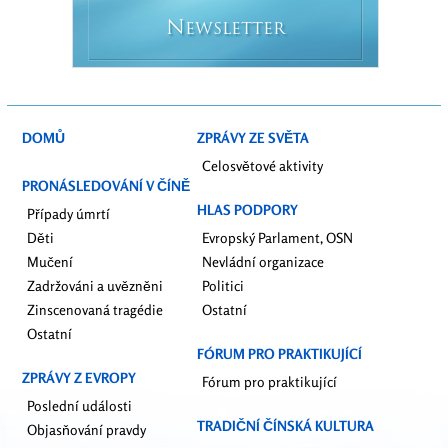
N
EWSLETTER
DOMŮ
ZPRÁVY ZE SVĚTA
Celosvětové aktivity
PRONÁSLEDOVÁNÍ V ČÍNĚ
HLAS PODPORY
Případy úmrtí
Děti
Evropský Parlament, OSN
Mučení
Nevládní organizace
Zadržováni a uvězněni
Politici
Zinscenovaná tragédie
Ostatní
Ostatní
FÓRUM PRO PRAKTIKUJÍCÍ
ZPRÁVY Z EVROPY
Fórum pro praktikující
Poslední události
TRADIČNÍ ČÍNSKÁ KULTURA
Objasňování pravdy