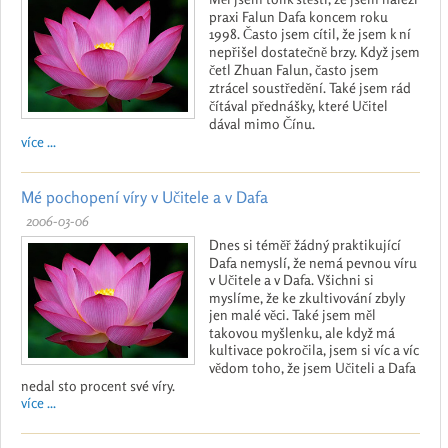
praxi Falun Dafa koncem roku
1998. Často jsem cítil, že jsem k ní
nepřišel dostatečně brzy. Když jsem
četl Zhuan Falun, často jsem
ztrácel soustředění. Také jsem rád
čítával přednášky, které Učitel
dával mimo Čínu.
více ...
Mé pochopení víry v Učitele a v Dafa
2006-03-06
Dnes si téměř žádný praktikující
Dafa nemyslí, že nemá pevnou víru
v Učitele a v Dafa. Všichni si
myslíme, že ke zkultivování zbyly
jen malé věci. Také jsem měl
takovou myšlenku, ale když má
kultivace pokročila, jsem si víc a víc
vědom toho, že jsem Učiteli a Dafa
nedal sto procent své víry.
více ...