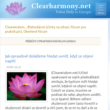
Clearwisdom, , Blahodárné účinky na zdraví, Fórum pro
praktikující, Otevřené Fórum
PŘÍBĚHY Z PRAKTIKOVÁNÍ FALUN GONGU
Jak opravdově dokážeme hledat uvnitř, když se objeví
napětí
2006-03-31
(Clearwisdom.net) Učitel
opakovaně ve svých přednáškách
zmiňuje, že bychom měli hledat
uvnitř, kdykoli se objeví napětí.
Cokoli se stane, musíme se
podívat do sebe, abychom uviděli,
co je špatně. Během sdílení
zkušeností jsem často hovořil o
zkušenosti dívání se dovnitř a cítil jsem, že se mi to daří a že se