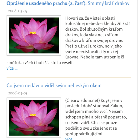
Oprášenie usadeného prachu (2. časť):
Smutný kráľ drakov
2006-03-03
Hovorí sa, že v istej oblasti
kolosálnej nebeskej klenby žil kráľ
drakov. Bol skutočným kráľom
drakov, teda vlastne, kráľom
drakov a kráľom svojej úrovne.
Prešlo už veľa rokov, no v jeho
svete neexistovali city nízkej
úrovne. Nebolo tam utrpenie či
smútok a všetci boli šťastní a veselí.
více ...
Co jsem nedávno viděl svým nebeským okem
2006-03-03
(Clearwisdom.net) Když jsem v
poslední době studoval Zákon,
viděl jsem mnoho věcí. Nejsem
schopen plně a přesně popsat to,
co jsem viděl. Chci se pouze
podělit o svou zkušenost se
spolupraktikujícími.
více ...