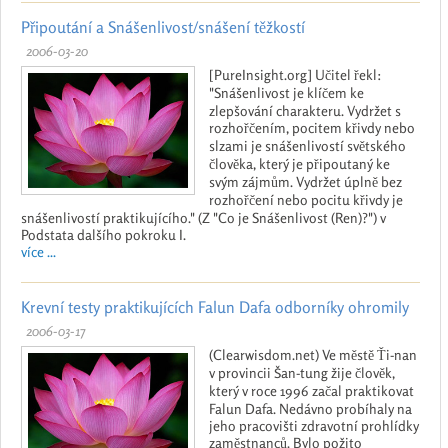
Připoutání a Snášenlivost/snášení těžkostí
2006-03-20
[PureInsight.org] Učitel řekl:
"Snášenlivost je klíčem ke
zlepšování charakteru. Vydržet s
rozhořčením, pocitem křivdy nebo
slzami je snášenlivostí světského
člověka, který je připoutaný ke
svým zájmům. Vydržet úplně bez
rozhořčení nebo pocitu křivdy je
snášenlivostí praktikujícího." (Z "Co je Snášenlivost (Ren)?") v
Podstata dalšího pokroku I.
více ...
Krevní testy praktikujících Falun Dafa odborníky ohromily
2006-03-17
(Clearwisdom.net) Ve městě Ťi-nan
v provincii Šan-tung žije člověk,
který v roce 1996 začal praktikovat
Falun Dafa. Nedávno probíhaly na
jeho pracovišti zdravotní prohlídky
zaměstnanců. Bylo požito