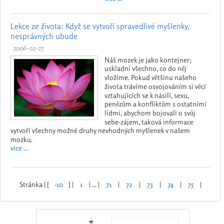
Lekce ze života: Když se vytvoří spravedlivé myšlenky,
nesprávných ubude
2006-02-27
Náš mozek je jako kontejner;
uskladní všechno, co do něj
vložíme. Pokud většinu našeho
života trávíme osvojováním si věcí
vztahujících se k násilí, sexu,
penězům a konfliktům s ostatními
lidmi, abychom bojovali o svůj
sebe-zájem, taková informace
vytvoří všechny možné druhy nevhodných myšlenek v našem
mozku.
více ...
Stránka | [
-10
] |
1
| ... |
71
|
72
|
73
|
74
|
75
|