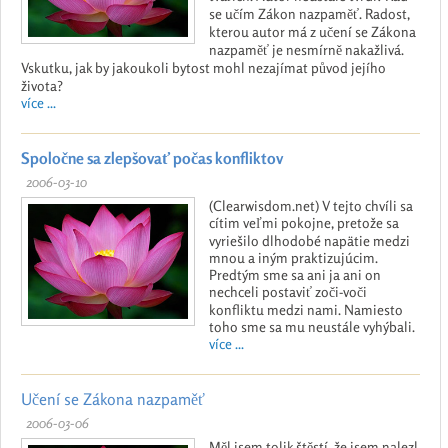
se učím Zákon nazpaměť. Radost,
kterou autor má z učení se Zákona
nazpaměť je nesmírně nakažlivá.
Vskutku, jak by jakoukoli bytost mohl nezajímat původ jejího
života?
více ...
Spoločne sa zlepšovať počas konfliktov
2006-03-10
(Clearwisdom.net) V tejto chvíli sa
cítim veľmi pokojne, pretože sa
vyriešilo dlhodobé napätie medzi
mnou a iným praktizujúcim.
Predtým sme sa ani ja ani on
nechceli postaviť zoči-voči
konfliktu medzi nami. Namiesto
toho sme sa mu neustále vyhýbali.
více ...
Učení se Zákona nazpaměť
2006-03-06
Měl jsem tolik štěstí, že jsem nalezl