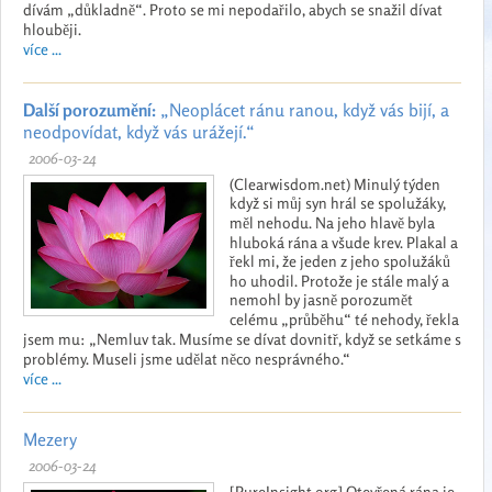
dívám „důkladně“. Proto se mi nepodařilo, abych se snažil dívat
hlouběji.
více ...
Další porozumění:
„Neoplácet ránu ranou, když vás bijí, a
neodpovídat, když vás urážejí.“
2006-03-24
(Clearwisdom.net) Minulý týden
když si můj syn hrál se spolužáky,
měl nehodu. Na jeho hlavě byla
hluboká rána a všude krev. Plakal a
řekl mi, že jeden z jeho spolužáků
ho uhodil. Protože je stále malý a
nemohl by jasně porozumět
celému „průběhu“ té nehody, řekla
jsem mu: „Nemluv tak. Musíme se dívat dovnitř, když se setkáme s
problémy. Museli jsme udělat něco nesprávného.“
více ...
Mezery
2006-03-24
[PureInsight.org] Otevřená rána je