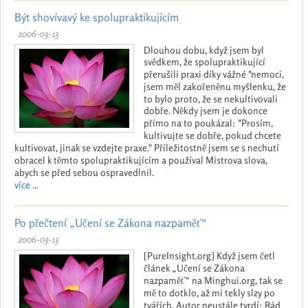
Být shovívavý ke spolupraktikujícím
2006-03-13
Dlouhou dobu, když jsem byl
svědkem, že spolupraktikující
přerušili praxi díky vážné "nemoci,
jsem měl zakořeněnu myšlenku, že
to bylo proto, že se nekultivovali
dobře. Někdy jsem je dokonce
přímo na to poukázal: "Prosím,
kultivujte se dobře, pokud chcete
kultivovat, jinak se vzdejte praxe." Příležitostně jsem se s nechutí
obracel k těmto spolupraktikujícím a používal Mistrova slova,
abych se před sebou ospravedlnil.
více ...
Po přečtení „Učení se Zákona nazpaměť“
2006-03-13
[PureInsight.org] Když jsem četl
článek „Učení se Zákona
nazpaměť“ na Minghui.org, tak se
mě to dotklo, až mi tekly slzy po
tvářích. Autor neustále tvrdí: Rád