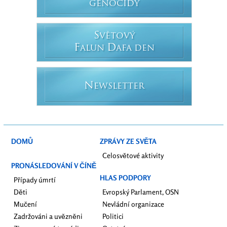
GENOCIDY
S
VĚTOVÝ
F
D
ALUN
AFA DEN
N
EWSLETTER
DOMŮ
ZPRÁVY ZE SVĚTA
Celosvětové aktivity
PRONÁSLEDOVÁNÍ V ČÍNĚ
HLAS PODPORY
Případy úmrtí
Děti
Evropský Parlament, OSN
Mučení
Nevládní organizace
Zadržováni a uvězněni
Politici