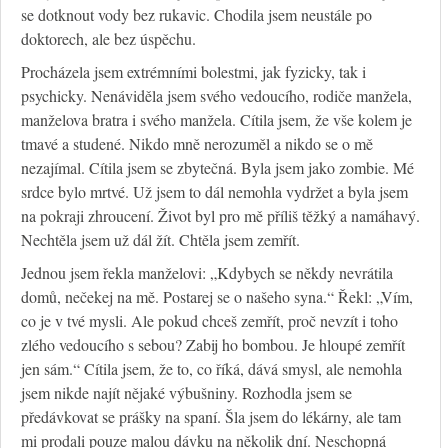
se dotknout vody bez rukavic. Chodila jsem neustále po
doktorech, ale bez úspěchu.
Procházela jsem extrémními bolestmi, jak fyzicky, tak i
psychicky. Nenáviděla jsem svého vedoucího, rodiče manžela,
manželova bratra i svého manžela. Cítila jsem, že vše kolem je
tmavé a studené. Nikdo mně nerozuměl a nikdo se o mě
nezajímal. Cítila jsem se zbytečná. Byla jsem jako zombie. Mé
srdce bylo mrtvé. Už jsem to dál nemohla vydržet a byla jsem
na pokraji zhroucení. Život byl pro mě příliš těžký a namáhavý.
Nechtěla jsem už dál žít. Chtěla jsem zemřít.
Jednou jsem řekla manželovi: „Kdybych se někdy nevrátila
domů, nečekej na mě. Postarej se o našeho syna.“ Řekl: „Vím,
co je v tvé mysli. Ale pokud chceš zemřít, proč nevzít i toho
zlého vedoucího s sebou? Zabij ho bombou. Je hloupé zemřít
jen sám.“ Cítila jsem, že to, co říká, dává smysl, ale nemohla
jsem nikde najít nějaké výbušniny. Rozhodla jsem se
předávkovat se prášky na spaní. Šla jsem do lékárny, ale tam
mi prodali pouze malou dávku na několik dní. Neschopná