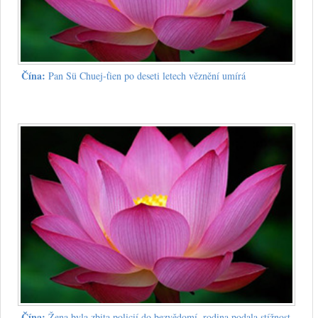
Čína:
Pan Sü Chuej-ťien po deseti letech věznění umírá
Čína:
Žena byla zbita policií do bezvědomí, rodina podala stížnost