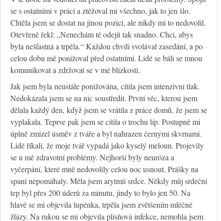
se s ostatními v práci a ztěžoval mi všechno, jak to jen šlo.
Chtěla jsem se dostat na jinou pozici, ale nikdy mi to nedovolil.
Otevřeně řekl: „Nenechám tě odejít tak snadno. Chci, abys
byla nešťastná a trpěla.“ Každou chvíli svolával zasedání, a po
celou dobu mě ponižoval před ostatními. Lidé se báli se mnou
komunikovat a zdržovat se v mé blízkosti.
Jak jsem byla neustále ponižována, cítila jsem intenzivní tlak.
Nedokázala jsem se na nic soustředit. První věc, kterou jsem
dělala každý den, když jsem se vrátila z práce domů, že jsem se
vyplakala. Teprve pak jsem se cítila o trochu líp. Postupně mi
úplně zmizel úsměv z tváře a byl nahrazen černými skvrnami.
Lidé říkali, že moje tvář vypadá jako kyselý meloun. Projevily
se u mě zdravotní problémy. Nejhorší byly neuróza a
vyčerpání, které mně nedovolily celou noc usnout. Prášky na
spaní nepomáhaly. Měla jsem arytmii srdce. Někdy můj srdeční
tep byl přes 200 úderů za minutu, jindy to bylo jen 50. Na
hlavě se mi objevila lupénka, trpěla jsem zvětšením mléčné
žlázy. Na rukou se mi objevila plísňová infekce, nemohla jsem