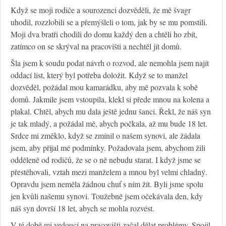
Když se moji rodiče a sourozenci dozvěděli, že mě švagr
uhodil, rozzlobili se a přemýšleli o tom, jak by se mu pomstili.
Moji dva bratři chodili do domu každý den a chtěli ho zbít,
zatímco on se skrýval na pracovišti a nechtěl jít domů.
Šla jsem k soudu podat návrh o rozvod, ale nemohla jsem najít
oddací list, který byl potřeba doložit. Když se to manžel
dozvěděl, požádal mou kamarádku, aby mě pozvala k sobě
domů. Jakmile jsem vstoupila, klekl si přede mnou na kolena a
plakal. Chtěl, abych mu dala ještě jednu šanci. Řekl, že náš syn
je tak mladý, a požádal mě, abych počkala, až mu bude 18 let.
Srdce mi změklo, když se zmínil o našem synovi, ale žádala
jsem, aby přijal mé podmínky. Požadovala jsem, abychom žili
odděleně od rodičů, že se o ně nebudu starat. I když jsme se
přestěhovali, vztah mezi manželem a mnou byl velmi chladný.
Opravdu jsem neměla žádnou chuť s ním žít. Byli jsme spolu
jen kvůli našemu synovi. Toužebně jsem očekávala den, kdy
náš syn dovrší 18 let, abych se mohla rozvést.
V té době mi vedoucí na pracovišti začal dělat problémy. Spojil