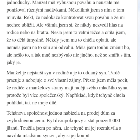
jednoduchý. Manžel měl výbušnou povahu a neustále mě
ponižoval různými nadávkami. Několikrát jsem s ním o tom
mluvila. Řekl, že nedokáže kontrolovat svou povahu a že mi
nechce ublížit. Ale všimla jsem si, že nikdy nezvedl hlas na
rodiče nebo na bratra. Nesla jsem to velmi těžce a cítila jsem,
že to dělá úmyslně. Někdy jsem mu to chtěla oplatit, ale
neměla jsem na to sílu ani odvahu. Měla jsem touhu změnit ho,
ale nešlo to, a tak mně nezbývalo nic jiného, než se smířit s tím,
jaký je.
Manžel je nejstarší syn v rodině a je to oddaný syn. Tvrdě
pracuje a nebojuje o své vlastní zájmy. Přesto jsem měla pocit,
že rodiče z manželovy strany mají raději svého mladšího syna,
protože byl více společenský. Například, když tchyně chtěla
pohlídat, tak ne moje dítě.
Tchánova společnost jednou nabízela na prodej dům za
zvýhodněnou cenu. Byl dvoupokojový a stál pouze 8 000
jüanů. Toužila jsem po něm, ale tchyně mi jej rozmluvila a
navrhla mladšímu synovi, aby si jej koupil.