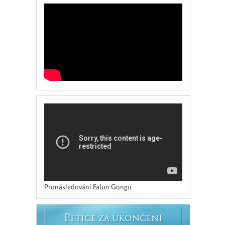
Pronásledování Falun Gongu
P
ETICE ZA UKONČENÍ