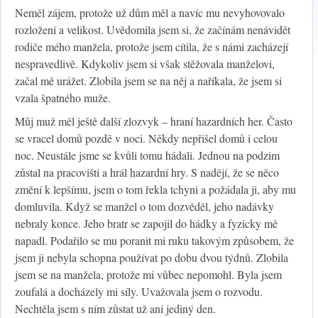
Neměl zájem, protože už dům měl a navíc mu nevyhovovalo
rozložení a velikost. Uvědomila jsem si, že začínám nenávidět
rodiče mého manžela, protože jsem cítila, že s námi zacházejí
nespravedlivě. Kdykoliv jsem si však stěžovala manželovi,
začal mě urážet. Zlobila jsem se na něj a naříkala, že jsem si
vzala špatného muže.
Můj muž měl ještě další zlozvyk – hraní hazardních her. Často
se vracel domů pozdě v noci. Někdy nepřišel domů i celou
noc. Neustále jsme se kvůli tomu hádali. Jednou na podzim
zůstal na pracovišti a hrál hazardní hry. S nadějí, že se něco
změní k lepšímu, jsem o tom řekla tchyni a požádala ji, aby mu
domluvila. Když se manžel o tom dozvěděl, jeho nadávky
nebraly konce. Jeho bratr se zapojil do hádky a fyzicky mě
napadl. Podařilo se mu poranit mi ruku takovým způsobem, že
jsem ji nebyla schopna používat po dobu dvou týdnů. Zlobila
jsem se na manžela, protože mi vůbec nepomohl. Byla jsem
zoufalá a docházely mi síly. Uvažovala jsem o rozvodu.
Nechtěla jsem s ním zůstat už ani jediný den.