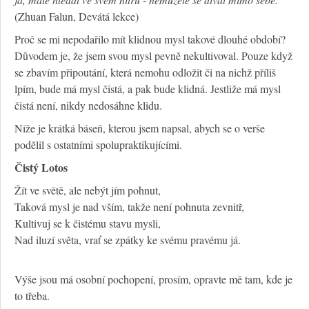
(Zhuan Falun, Devátá lekce)
Proč se mi nepodařilo mít klidnou mysl takové dlouhé období?
Důvodem je, že jsem svou mysl pevně nekultivoval. Pouze když
se zbavím připoutání, která nemohu odložit či na nichž příliš
lpím, bude má mysl čistá, a pak bude klidná. Jestliže má mysl
čistá není, nikdy nedosáhne klidu.
Níže je krátká báseň, kterou jsem napsal, abych se o verše
podělil s ostatními spolupraktikujícími.
Čistý Lotos
Žít ve světě, ale nebýt jím pohnut,
Taková mysl je nad vším, takže není pohnuta zevnitř,
Kultivuj se k čistému stavu mysli,
Nad iluzí světa, vrať se zpátky ke svému pravému já.
Výše jsou má osobní pochopení, prosím, opravte mě tam, kde je
to třeba.