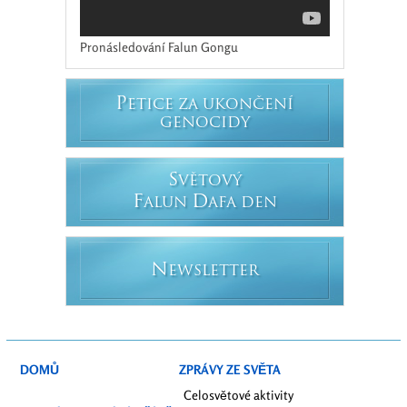
Pronásledování Falun Gongu
P
ETICE ZA UKONČENÍ
GENOCIDY
S
VĚTOVÝ
F
D
ALUN
AFA DEN
N
EWSLETTER
DOMŮ
ZPRÁVY ZE SVĚTA
Celosvětové aktivity