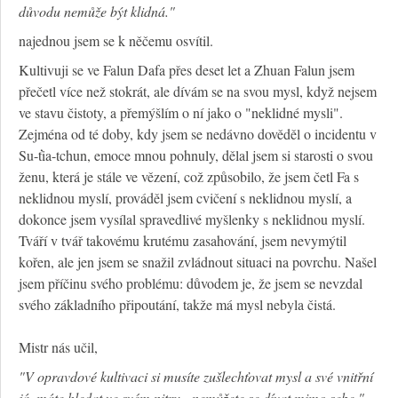
důvodu nemůže být klidná."
najednou jsem se k něčemu osvítil.
Kultivuji se ve Falun Dafa přes deset let a Zhuan Falun jsem
přečetl více než stokrát, ale dívám se na svou mysl, když nejsem
ve stavu čistoty, a přemýšlím o ní jako o "neklidné mysli".
Zejména od té doby, kdy jsem se nedávno dověděl o incidentu v
Su-ťia-tchun, emoce mnou pohnuly, dělal jsem si starosti o svou
ženu, která je stále ve vězení, což způsobilo, že jsem četl Fa s
neklidnou myslí, prováděl jsem cvičení s neklidnou myslí, a
dokonce jsem vysílal spravedlivé myšlenky s neklidnou myslí.
Tváří v tvář takovému krutému zasahování, jsem nevymýtil
kořen, ale jen jsem se snažil zvládnout situaci na povrchu. Našel
jsem příčinu svého problému: důvodem je, že jsem se nevzdal
svého základního připoutání, takže má mysl nebyla čistá.
Mistr nás učil,
"V opravdové kultivaci si musíte zušlechťovat mysl a své vnitřní
já, máte hledat ve svém nitru - nemůžete se dívat mimo sebe."