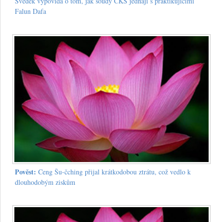
Svědek vypovídá o tom, jak soudy ČKS jednají s praktikujícími
Falun Dafa
Pověst:
Ceng Šu-čching přijal krátkodobou ztrátu, což vedlo k
dlouhodobým ziskům