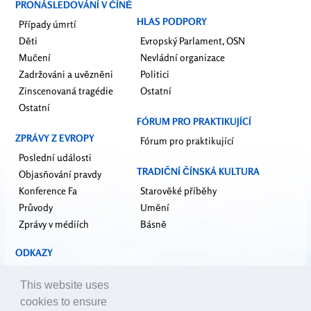
PRONÁSLEDOVÁNÍ V ČÍNĚ
HLAS PODPORY
Případy úmrtí
Děti
Evropský Parlament, OSN
Mučení
Nevládní organizace
Zadržováni a uvězněni
Politici
Zinscenovaná tragédie
Ostatní
Ostatní
FÓRUM PRO PRAKTIKUJÍCÍ
ZPRÁVY Z EVROPY
Fórum pro praktikující
Poslední události
TRADIČNÍ ČÍNSKÁ KULTURA
Objasňování pravdy
Konference Fa
Starověké příběhy
Průvody
Umění
Zprávy v médiích
Básně
ODKAZY
falundafa.org
This website uses
faluninfo.net
cookies to ensure
minghui.org