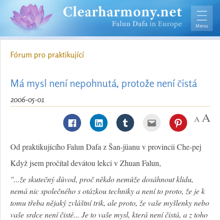
Fórum pro praktikující
Má mysl není nepohnutá, protože není čistá
2006-05-01
Od praktikujícího Falun Dafa z Šan-jüanu v provincii Che-pej
Když jsem pročítal devátou lekci v Zhuan Falun,
"...že skutečný důvod, proč někdo nemůže dosáhnout klidu,
nemá nic společného s otázkou techniky a není to proto, že je k
tomu třeba nějaký zvláštní trik, ale proto, že vaše myšlenky nebo
vaše srdce není čisté... Je to vaše mysl, která není čistá, a z toho