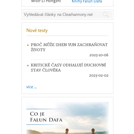
Mistr Li Hongzhi
Knihy Falun Dafa
Nové texty
PROČ MŮŽE SHEN YUN ZACHRAŇOVAT
ŽIVOTY
2025-10-06
KRITICKÉ ČASY ODHALUJÍ DUCHOVNÍ
STAV ČLOVĚKA
2025-02-02
více ...