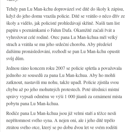
Tehdy pan Lu Man-kchu doprovázel své dítě do školy k zápisu,
když do jeho domu vrazila policie. Dítě se vrátilo o něco dřív ze
školy a vidělo, jak policisté prohledávají skříně. Našli tam list
papíru s poznámkami o Falun Dafa. Okamžitě začali řvát a
vyhrožovat celé rodině. Otec pana Lu Man-kchua měl velký
strach a vrátila se mu jeho srdeční choroba. Aby předešel
dalšímu pronásledování, rozhodl se pan Lu Man-kchu opustit
svůj dům.
Jednou ráno koncem roku 2007 se policie spletla a považovala
jednoho ze sousedů za pana Lu Man-kchua. Aby ho mohli
zatknout, nastavili mu nohu, takže upadl. Policie zjistila svou
chybu až po jeho mohutných protestech. Poté úředníci místní
správy vypsali odměnu ve výši 1 000 jüanů za oznámení místa
pobytu pana Lu Man-kchua.
Rodiče pana Lu Man-kchua jsou již velmi staří a těžce nesli
nepřítomnost svého syna. A nejen oni, ale i jeho dítě trpělo
ztrátou svého otce, který se po dobu dvou let ve svém rodišti