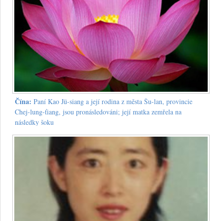
Čína:
Paní Kao Jü-siang a její rodina z města Šu-lan, provincie
Chej-lung-ťiang, jsou pronásledováni; její matka zemřela na
následky šoku