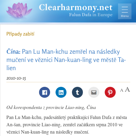
Případy zabití
Čína:
Pan Lu Man-kchu zemřel na následky
mučení ve věznici Nan-kuan-ling ve městě Ta-
lien
2010-10-15
Od korespondenta z provincie Liao-ning, Čína
Pan Lu Man-kchu, padesátiletý praktikující Falun Dafa z města
An-šan, provincie Liao-ning, zemřel začátkem srpna 2010 ve
věznici Nan-kuan-ling na následky mučení.