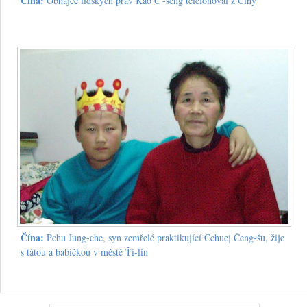
Čína:
Obhájce lidských práv Kao Č'-šeng telefonoval z Číny
Čína:
Pchu Jung-che, syn zemřelé praktikující Cchuej Čeng-šu, žije
s tátou a babičkou v městě Ťi-lin