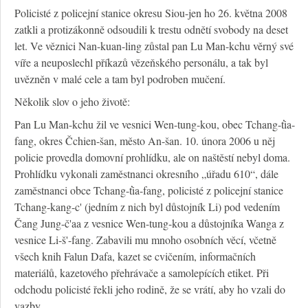
Policisté z policejní stanice okresu Siou-jen ho 26. května 2008
zatkli a protizákonně odsoudili k trestu odnětí svobody na deset
let. Ve věznici Nan-kuan-ling zůstal pan Lu Man-kchu věrný své
víře a neuposlechl příkazů vězeňského personálu, a tak byl
uvězněn v malé cele a tam byl podroben mučení.
Několik slov o jeho životě:
Pan Lu Man-kchu žil ve vesnici Wen-tung-kou, obec Tchang-ťia-
fang, okres Čchien-šan, město An-šan. 10. února 2006 u něj
policie provedla domovní prohlídku, ale on naštěstí nebyl doma.
Prohlídku vykonali zaměstnanci okresního „úřadu 610“, dále
zaměstnanci obce Tchang-ťia-fang, policisté z policejní stanice
Tchang-kang-c' (jedním z nich byl důstojník Li) pod vedením
Čang Jung-č'aa z vesnice Wen-tung-kou a důstojníka Wanga z
vesnice Li-š'-fang. Zabavili mu mnoho osobních věcí, včetně
všech knih Falun Dafa, kazet se cvičením, informačních
materiálů, kazetového přehrávače a samolepících etiket. Při
odchodu policisté řekli jeho rodině, že se vrátí, aby ho vzali do
vazby.