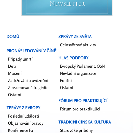
N
EWSLETTER
DOMŮ
ZPRÁVY ZE SVĚTA
Celosvětové aktivity
PRONÁSLEDOVÁNÍ V ČÍNĚ
HLAS PODPORY
Případy úmrtí
Děti
Evropský Parlament, OSN
Mučení
Nevládní organizace
Zadržováni a uvězněni
Politici
Zinscenovaná tragédie
Ostatní
Ostatní
FÓRUM PRO PRAKTIKUJÍCÍ
ZPRÁVY Z EVROPY
Fórum pro praktikující
Poslední události
TRADIČNÍ ČÍNSKÁ KULTURA
Objasňování pravdy
Konference Fa
Starověké příběhy