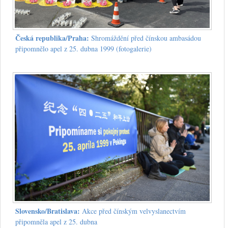
Česká republika/Praha:
Shromáždění před čínskou ambasádou
připomnělo apel z 25. dubna 1999 (fotogalerie)
Slovensko/Bratislava:
Akce před čínským velvyslanectvím
připomněla apel z 25. dubna