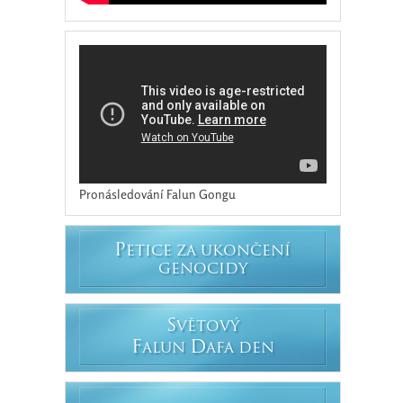
Pronásledování Falun Gongu
P
ETICE ZA UKONČENÍ
GENOCIDY
S
VĚTOVÝ
F
D
ALUN
AFA DEN