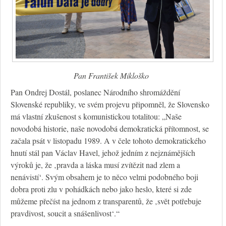
Pan František Mikloško
Pan Ondrej Dostál, poslanec Národního shromáždění
Slovenské republiky, ve svém projevu připomněl, že Slovensko
má vlastní zkušenost s komunistickou totalitou: „Naše
novodobá historie, naše novodobá demokratická přítomnost, se
začala psát v listopadu 1989. A v čele tohoto demokratického
hnutí stál pan Václav Havel, jehož jedním z nejznámějších
výroků je, že ‚pravda a láska musí zvítězit nad zlem a
nenávistí‘. Svým obsahem je to něco velmi podobného boji
dobra proti zlu v pohádkách nebo jako heslo, které si zde
můžeme přečíst na jednom z transparentů, že ‚svět potřebuje
pravdivost, soucit a snášenlivost‘.“