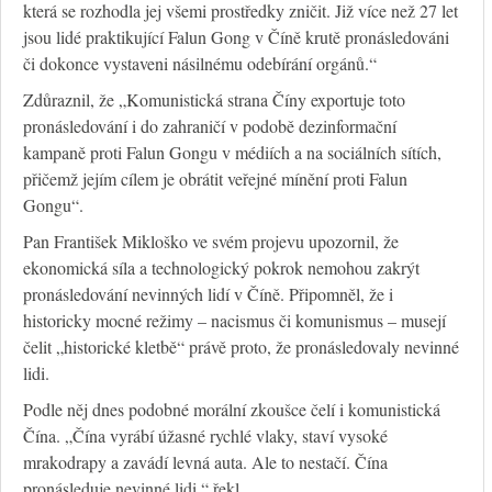
která se rozhodla jej všemi prostředky zničit. Již více než 27 let
jsou lidé praktikující Falun Gong v Číně krutě pronásledováni
či dokonce vystaveni násilnému odebírání orgánů.“
Zdůraznil, že „Komunistická strana Číny exportuje toto
pronásledování i do zahraničí v podobě dezinformační
kampaně proti Falun Gongu v médiích a na sociálních sítích,
přičemž jejím cílem je obrátit veřejné mínění proti Falun
Gongu“.
Pan František Mikloško ve svém projevu upozornil, že
ekonomická síla a technologický pokrok nemohou zakrýt
pronásledování nevinných lidí v Číně. Připomněl, že i
historicky mocné režimy – nacismus či komunismus – musejí
čelit „historické kletbě“ právě proto, že pronásledovaly nevinné
lidi.
Podle něj dnes podobné morální zkoušce čelí i komunistická
Čína. „Čína vyrábí úžasné rychlé vlaky, staví vysoké
mrakodrapy a zavádí levná auta. Ale to nestačí. Čína
pronásleduje nevinné lidi,“ řekl.