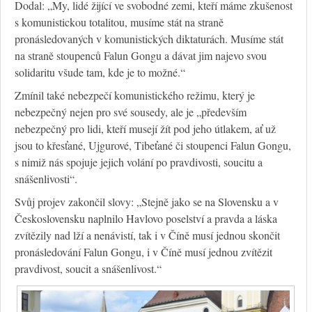
Dodal: „My, lidé žijící ve svobodné zemi, kteří máme zkušenost
s komunistickou totalitou, musíme stát na straně
pronásledovaných v komunistických diktaturách. Musíme stát
na straně stoupenců Falun Gongu a dávat jim najevo svou
solidaritu všude tam, kde je to možné.“
Zmínil také nebezpečí komunistického režimu, který je
nebezpečný nejen pro své sousedy, ale je „především
nebezpečný pro lidi, kteří musejí žít pod jeho útlakem, ať už
jsou to křesťané, Ujgurové, Tibeťané či stoupenci Falun Gongu,
s nimiž nás spojuje jejich volání po pravdivosti, soucitu a
snášenlivosti“.
Svůj projev zakončil slovy: „Stejně jako se na Slovensku a v
Československu naplnilo Havlovo poselství a pravda a láska
zvítězily nad lží a nenávistí, tak i v Číně musí jednou skončit
pronásledování Falun Gongu, i v Číně musí jednou zvítězit
pravdivost, soucit a snášenlivost.“