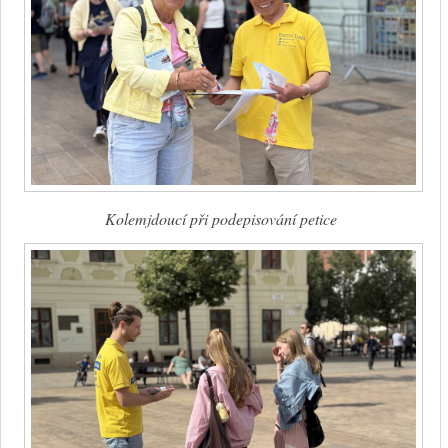
Kolemjdoucí při podepisování petice