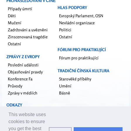
PRONÁSLEDOVÁNÍ V ČÍNĚ
HLAS PODPORY
Případy úmrtí
Děti
Evropský Parlament, OSN
Mučení
Nevládní organizace
Zadržováni a uvězněni
Politici
Zinscenovaná tragédie
Ostatní
Ostatní
FÓRUM PRO PRAKTIKUJÍCÍ
ZPRÁVY Z EVROPY
Fórum pro praktikující
Poslední události
TRADIČNÍ ČÍNSKÁ KULTURA
Objasňování pravdy
Konference Fa
Starověké příběhy
Průvody
Umění
Zprávy v médiích
Básně
ODKAZY
falundafa.org
This website uses
faluninfo.net
cookies to ensure
minghui.org
you get the best