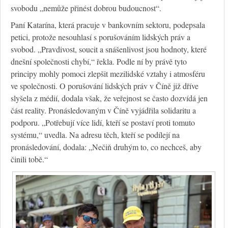
svobodu „nemůže přinést dobrou budoucnost“.
Paní Katarína, která pracuje v bankovním sektoru, podepsala
petici, protože nesouhlasí s porušováním lidských práv a
svobod. „Pravdivost, soucit a snášenlivost jsou hodnoty, které
dnešní společnosti chybí,“ řekla. Podle ní by právě tyto
principy mohly pomoci zlepšit mezilidské vztahy i atmosféru
ve společnosti. O porušování lidských práv v Číně již dříve
slyšela z médií, dodala však, že veřejnost se často dozvídá jen
část reality. Pronásledovaným v Číně vyjádřila solidaritu a
podporu. „Potřebují více lidí, kteří se postaví proti tomuto
systému,“ uvedla. Na adresu těch, kteří se podílejí na
pronásledování, dodala: „Nečiň druhým to, co nechceš, aby
činili tobě.“