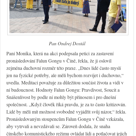
Pan Ondrej Dostál
Paní Monika, která na akci podepsala petici za zastavení
pronásledování Falun Gongu v Číně, řekla, že ji oslovil
zejména duchovní rozměr této praxe. „Dnes lidé často myslí
jen na fyzické potřeby, ale měli bychom rozvíjet i duchovno,“
uvedla. Meditaci považuje za důležitou součást života a vidí v
ní budoucnost. Hodnoty Falun Gongu: Pravdivost, Soucit a
Snášenlivost by podle ní mohly být přínosem i pro dnešní
společnost. „Když člověk říká pravdu, je za to často kritizován.
Lidé by měli mít možnost svobodně vyjádřit svůj názor,“ řekla.
Pronásledovaným stoupencům Falun Gongu v Číně vzkázala,
aby vytrvali a nevzdávali se. Zároveň dodala, že snaha
čínského komunistického režimu ovládat lidi a potlačovat jejich