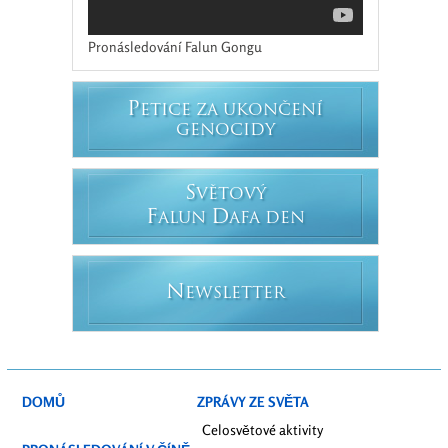
Pronásledování Falun Gongu
P
ETICE ZA UKONČENÍ
GENOCIDY
S
VĚTOVÝ
F
D
ALUN
AFA DEN
N
EWSLETTER
DOMŮ
ZPRÁVY ZE SVĚTA
Celosvětové aktivity