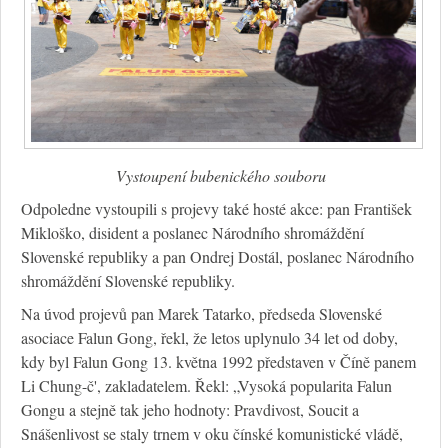
Vystoupení bubenického souboru
Odpoledne vystoupili s projevy také hosté akce: pan František
Mikloško, disident a poslanec Národního shromáždění
Slovenské republiky a pan Ondrej Dostál, poslanec Národního
shromáždění Slovenské republiky.
Na úvod projevů pan Marek Tatarko, předseda Slovenské
asociace Falun Gong, řekl, že letos uplynulo 34 let od doby,
kdy byl Falun Gong 13. května 1992 představen v Číně panem
Li Chung-č', zakladatelem. Řekl: „Vysoká popularita Falun
Gongu a stejně tak jeho hodnoty: Pravdivost, Soucit a
Snášenlivost se staly trnem v oku čínské komunistické vládě,