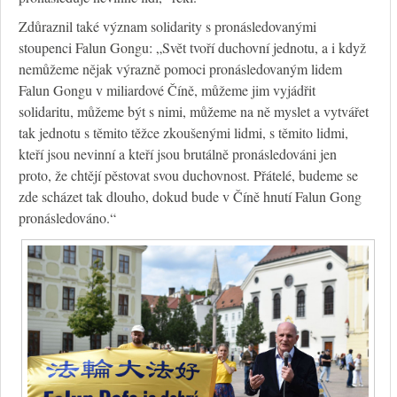
Zdůraznil také význam solidarity s pronásledovanými
stoupenci Falun Gongu: „Svět tvoří duchovní jednotu, a i když
nemůžeme nějak výrazně pomoci pronásledovaným lidem
Falun Gongu v miliardové Číně, můžeme jim vyjádřit
solidaritu, můžeme být s nimi, můžeme na ně myslet a vytvářet
tak jednotu s těmito těžce zkoušenými lidmi, s těmito lidmi,
kteří jsou nevinní a kteří jsou brutálně pronásledováni jen
proto, že chtějí pěstovat svou duchovnost. Přátelé, budeme se
zde scházet tak dlouho, dokud bude v Číně hnutí Falun Gong
pronásledováno.“