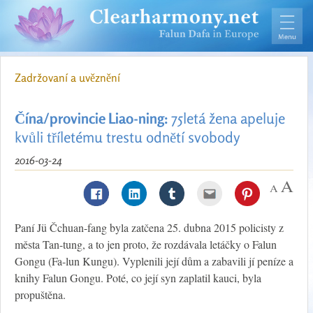
Zadržovaní a uvěznění
Čína/provincie Liao-ning:
75letá žena apeluje
kvůli tříletému trestu odnětí svobody
2016-03-24
Paní Jü Čchuan-fang byla zatčena 25. dubna 2015 policisty z
města Tan-tung, a to jen proto, že rozdávala letáčky o Falun
Gongu (Fa-lun Kungu). Vyplenili její dům a zabavili jí peníze a
knihy Falun Gongu. Poté, co její syn zaplatil kauci, byla
propuštěna.