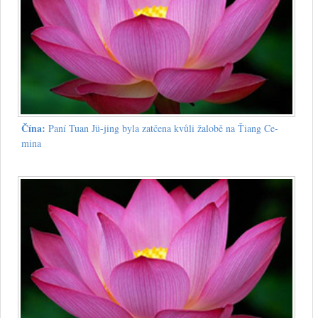
Čína:
Paní Tuan Jü-jing byla zatčena kvůli žalobě na Ťiang Ce-
mina