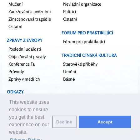
Mučení
Nevládní organizace
Zadržováni a uvězněni
Politici
Zinscenovaná tragédie
Ostatní
Ostatní
FÓRUM PRO PRAKTIKUJÍCÍ
ZPRÁVY Z EVROPY
Fórum pro praktikující
Poslední události
TRADIČNÍ ČÍNSKÁ KULTURA
Objasňování pravdy
Konference Fa
Starověké příběhy
Průvody
Umění
Zprávy v médiích
Básně
ODKAZY
falundafa.org
This website uses
faluninfo.net
cookies to ensure
minghui.org
you get the best
Decline
Accept
upholdjustice.org
experience on our
website.
Email editorům:
editor@cz.clearharmony.net
| © 2001-2026 ClearHarmony.net |