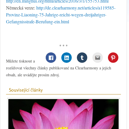
http://en.minghui.org/html/articles/2016/3/1/155753.html
Německá verze:
http://de.clearharmony.net/articles/a119585-
Provinz-Liaoning-75-Jahrige-reicht-wegen-dreijahriger-
Gefangnisstrafe-Berufung-ein.html
* * *
Můžete tisknout a
rozšiřovat všechny články publikované na Clearharmony a jejich
obsah, ale uvádějte prosím zdroj.
Související články