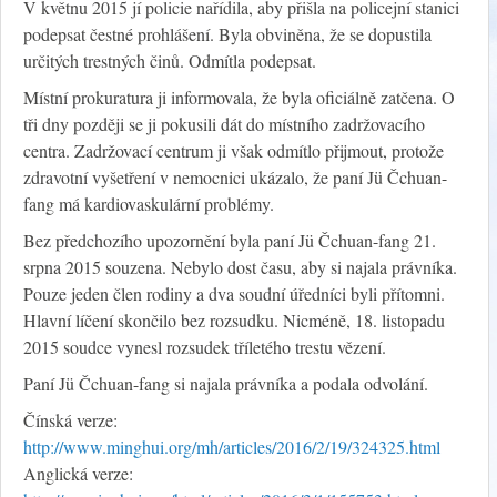
V květnu 2015 jí policie nařídila, aby přišla na policejní stanici
podepsat čestné prohlášení. Byla obviněna, že se dopustila
určitých trestných činů. Odmítla podepsat.
Místní prokuratura ji informovala, že byla oficiálně zatčena. O
tři dny později se ji pokusili dát do místního zadržovacího
centra. Zadržovací centrum ji však odmítlo přijmout, protože
zdravotní vyšetření v nemocnici ukázalo, že paní Jü Čchuan-
fang má kardiovaskulární problémy.
Bez předchozího upozornění byla paní Jü Čchuan-fang 21.
srpna 2015 souzena. Nebylo dost času, aby si najala právníka.
Pouze jeden člen rodiny a dva soudní úředníci byli přítomni.
Hlavní líčení skončilo bez rozsudku. Nicméně, 18. listopadu
2015 soudce vynesl rozsudek tříletého trestu vězení.
Paní Jü Čchuan-fang si najala právníka a podala odvolání.
Čínská verze:
http://www.minghui.org/mh/articles/2016/2/19/324325.html
Anglická verze: