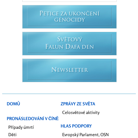
P
ETICE ZA UKONČENÍ
GENOCIDY
S
VĚTOVÝ
F
D
ALUN
AFA DEN
N
EWSLETTER
DOMŮ
ZPRÁVY ZE SVĚTA
Celosvětové aktivity
PRONÁSLEDOVÁNÍ V ČÍNĚ
HLAS PODPORY
Případy úmrtí
Děti
Evropský Parlament, OSN