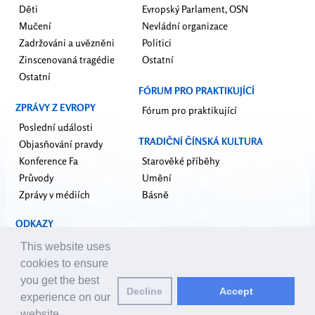
Děti
Evropský Parlament, OSN
Mučení
Nevládní organizace
Zadržováni a uvězněni
Politici
Zinscenovaná tragédie
Ostatní
Ostatní
FÓRUM PRO PRAKTIKUJÍCÍ
ZPRÁVY Z EVROPY
Fórum pro praktikující
Poslední události
TRADIČNÍ ČÍNSKÁ KULTURA
Objasňování pravdy
Konference Fa
Starověké příběhy
Průvody
Umění
Zprávy v médiích
Básně
ODKAZY
falundafa.org
This website uses
faluninfo.net
cookies to ensure
minghui.org
you get the best
Decline
Accept
upholdjustice.org
experience on our
website.