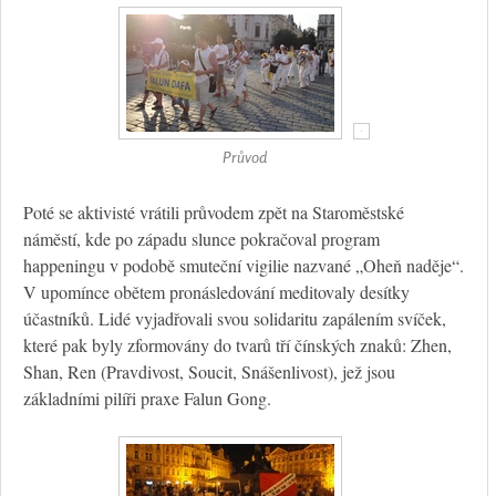
Průvod
Poté se aktivisté vrátili průvodem zpět na Staroměstské
náměstí, kde po západu slunce pokračoval program
happeningu v podobě smuteční vigilie nazvané „Oheň naděje“.
V upomínce obětem pronásledování meditovaly desítky
účastníků. Lidé vyjadřovali svou solidaritu zapálením svíček,
které pak byly zformovány do tvarů tří čínských znaků: Zhen,
Shan, Ren (Pravdivost, Soucit, Snášenlivost), jež jsou
základními pilíři praxe Falun Gong.