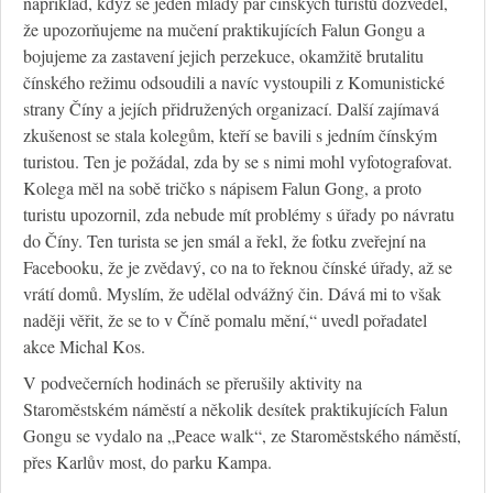
například, když se jeden mladý pár čínských turistů dozvěděl,
že upozorňujeme na mučení praktikujících Falun Gongu a
bojujeme za zastavení jejich perzekuce, okamžitě brutalitu
čínského režimu odsoudili a navíc vystoupili z Komunistické
strany Číny a jejích přidružených organizací. Další zajímavá
zkušenost se stala kolegům, kteří se bavili s jedním čínským
turistou. Ten je požádal, zda by se s nimi mohl vyfotografovat.
Kolega měl na sobě tričko s nápisem Falun Gong, a proto
turistu upozornil, zda nebude mít problémy s úřady po návratu
do Číny. Ten turista se jen smál a řekl, že fotku zveřejní na
Facebooku, že je zvědavý, co na to řeknou čínské úřady, až se
vrátí domů. Myslím, že udělal odvážný čin. Dává mi to však
naději věřit, že se to v Číně pomalu mění,“ uvedl pořadatel
akce Michal Kos.
V podvečerních hodinách se přerušily aktivity na
Staroměstském náměstí a několik desítek praktikujících Falun
Gongu se vydalo na „Peace walk“, ze Staroměstského náměstí,
přes Karlův most, do parku Kampa.