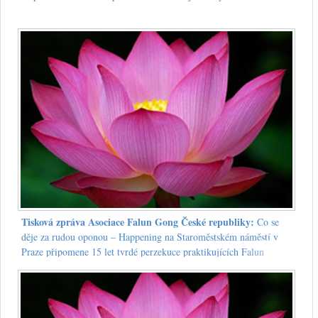
Tisková zpráva Asociace Falun Gong České republiky:
Co se
děje za rudou oponou – Happening na Staroměstském náměstí v
Praze připomene 15 let tvrdé perzekuce praktikujících Falun
Gongu v Číně