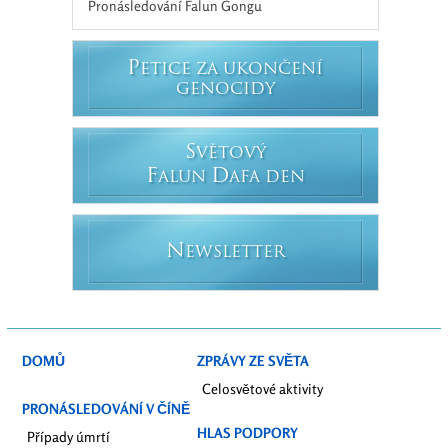
Pronásledování Falun Gongu
P
ETICE ZA UKONČENÍ
GENOCIDY
S
VĚTOVÝ
F
D
ALUN
AFA DEN
N
EWSLETTER
DOMŮ
ZPRÁVY ZE SVĚTA
Celosvětové aktivity
PRONÁSLEDOVÁNÍ V ČÍNĚ
HLAS PODPORY
Případy úmrtí