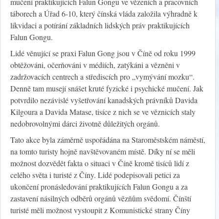
mučení praktikujících Falun Gongu ve vězeních a pracovních
táborech a Úřad 6-10, který čínská vláda založila výhradně k
likvidaci a potírání základních lidských práv praktikujících
Falun Gongu.
Lidé věnující se praxi Falun Gong jsou v Číně od roku 1999
obtěžováni, očerňováni v médiích, zatýkáni a vězněni v
zadržovacích centrech a střediscích pro „vymývání mozku“.
Denně tam musejí snášet kruté fyzické i psychické mučení. Jak
potvrdilo nezávislé vyšetřování kanadských právníků Davida
Kilgoura a Davida Matase, tisíce z nich se ve věznicích staly
nedobrovolnými dárci životně důležitých orgánů.
Tato akce byla záměrně uspořádána na Staroměstském náměstí,
na tomto turisty hojně navštěvovaném místě. Díky ní se měli
možnost dozvědět fakta o situaci v Číně kromě tisíců lidí z
celého světa i turisté z Číny. Lidé podepisovali petici za
ukončení pronásledování praktikujících Falun Gongu a za
zastavení násilných odběrů orgánů vězňům svědomí. Čínští
turisté měli možnost vystoupit z Komunistické strany Číny