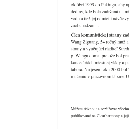
októbri 1999 do Pekingu, aby ape
dediny, kde bola zadržaná na mies
vodu a tiež jej odmietli návšte
zaobchádzania.
Člen komunistickej strany za
Wang Ziguang, 54 ročný muž a o
strany a vyučujúci riaditeľ Stred
p. Wanga doma, pretože bol pra
kanceláriách miestnej vlády a 
tábora. Na jeseň roku 2000 bol 
mučeniu v pracovnom tábore. Umr
Můžete tisknout a rozšiřovat všech
publikované na Clearharmony a jeji