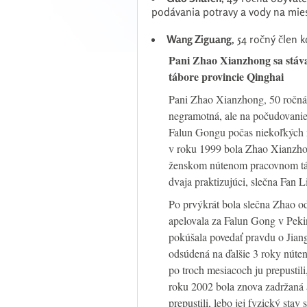
podávania potravy a vody na miest
Wang Ziguang
, 54 ročný člen k
Pani Zhao Xianzhong sa stáv
tábore provincie Qinghai
Pani Zhao Xianzhong, 50 ročná
negramotná, ale na počudovanie 
Falun Gongu počas niekoľkých 
v roku 1999 bola Zhao Xianzhong
ženskom nútenom pracovnom tábo
dvaja praktizujúci, slečna Fan
Po prvýkrát bola slečna Zhao o
apelovala za Falun Gong v Peki
pokúšala povedať pravdu o Jia
odsúdená na ďalšie 3 roky núte
po troch mesiacoch ju prepustil
roku 2002 bola znova zadržaná 
prepustili, lebo jej fyzický stav 