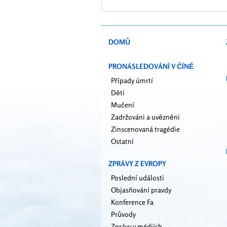
(fot
DOMŮ
PRONÁSLEDOVÁNÍ V ČÍNĚ
Případy úmrtí
Děti
Mučení
Zadržováni a uvězněni
Zinscenovaná tragédie
Ostatní
ZPRÁVY Z EVROPY
Poslední události
Objasňování pravdy
Konference Fa
Průvody
Zprávy v médiích