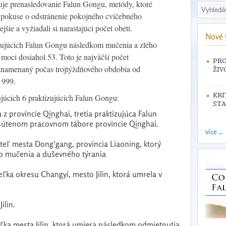
e prenasledovanie Falun Gongu, metódy, ktoré
 pokuse o odstránenie pokojného cvičebného
jšie a vyžiadali si narastajúci počet obetí.
Nové 
izujúcich Falun Gongu následkom mučenia a zlého
moci dosiahol 53. Toto je najväčší počet
PRO
aznamenaný počas trojtýždňového obdobia od
ŽIV
1999.
KRI
ujúcich 6 praktizujúcich Falun Gongu:
STA
a z provincie Qinghai, tretia praktizujúca Falun
nútenom pracovnom tábore provincie Qinghai.
více ...
ateľ mesta Dong'gang, provincia Liaoning, ktorý
o mučenia a duševného týrania
eľka okresu Changyi, mesto Jilin, ktorá umrela v
ilin.
eľka mesta Jilin, ktorá umiera následkom odmietnutia