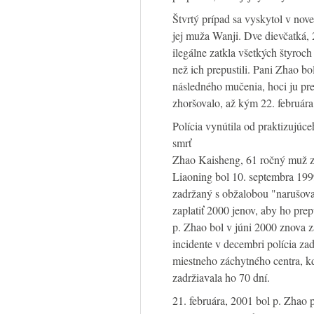
Štvrtý prípad sa vyskytol v nov
jej muža Wanji. Dve dievčatká, 2
ilegálne zatkla všetkých štyroc
než ich prepustili. Pani Zhao b
následného mučenia, hoci ju prep
zhoršovalo, až kým 22. február
Polícia vynútila od praktizujúc
smrť
Zhao Kaisheng, 61 ročný muž z
Liaoning bol 10. septembra 199
zadržaný s obžalobou "narušova
zaplatiť 2000 jenov, aby ho prep
p. Zhao bol v júni 2000 znova 
incidente v decembri polícia za
miestneho záchytného centra, kd
zadržiavala ho 70 dní.
21. februára, 2001 bol p. Zhao