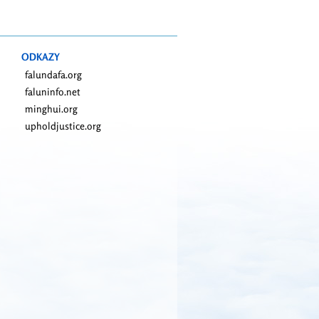
ODKAZY
falundafa.org
faluninfo.net
minghui.org
upholdjustice.org