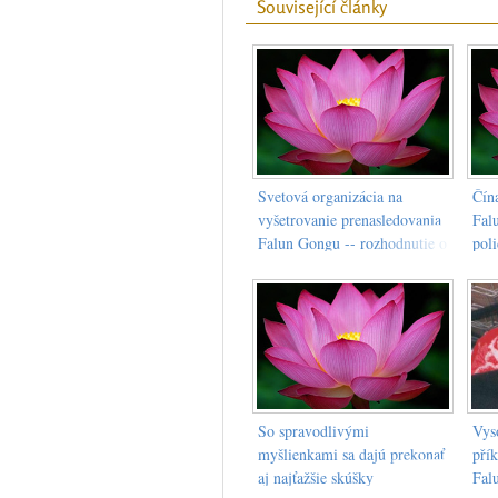
Související články
Svetová organizácia na
Čín
vyšetrovanie prenasledovania
Fal
Falun Gongu -- rozhodnutie o
pol
založení mimoriadnej komisie
muč
na vyšetrenie zločinov
zabíjania praktizujúcich Falun
Gongu
So spravodlivými
Vyso
myšlienkami sa dajú prekonať
přík
aj najťažšie skúšky
Fal