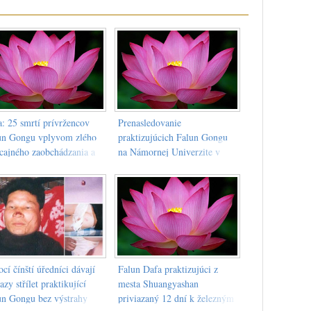
a: 25 smrtí prívržencov
Prenasledovanie
un Gongu vplyvom zlého
praktizujúcich Falun Gongu
icajného zaobchádzania a
na Námornej Univerzite v
enia za posledné mesiace
Qingdao, provincia
Shandong.
cí čínští úředníci dávají
Falun Dafa praktizujúci z
azy střílet praktikující
mesta Shuangyashan
un Gongu bez výstrahy
priviazaný 12 dní k železným