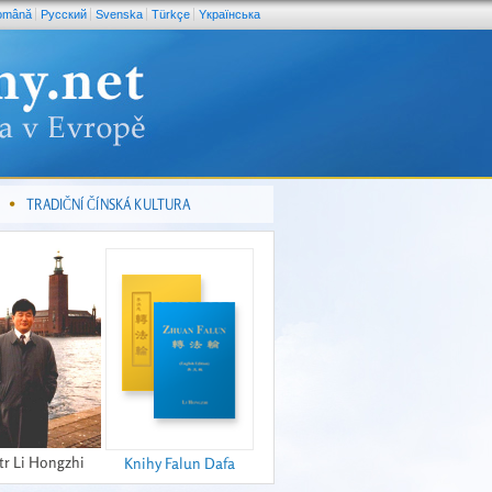
omână
Pусский
Svenska
Türkçe
Yкраїнська
TRADIČNÍ ČÍNSKÁ KULTURA
tr Li Hongzhi
Knihy Falun Dafa