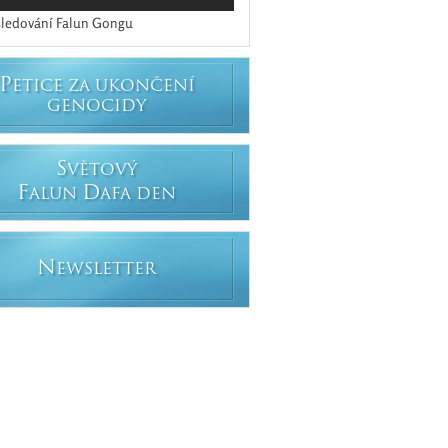
ledování Falun Gongu
P
ETICE ZA UKONČENÍ
GENOCIDY
S
VĚTOVÝ
F
D
ALUN
AFA DEN
N
EWSLETTER