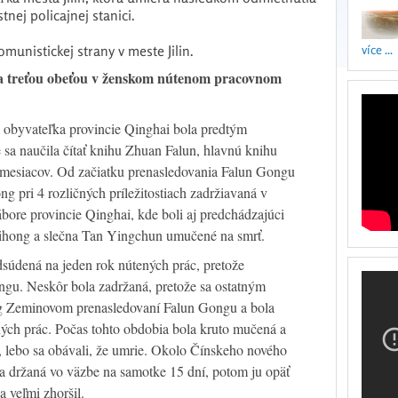
nej policajnej stanici.
omunistickej strany v meste Jilin.
více ...
a treťou obeťou v ženskom nútenom pracovnom
 obyvateľka provincie Qinghai bola predtým
sa naučila čítať knihu Zhuan Falun, hlavnú knihu
mesiacov. Od začiatku prenasledovania Falun Gongu
 pri 4 rozličných príležitostiach zadržiavaná v
re provincie Qinghai, kde boli aj predchádzajúci
 Lihong a slečna Tan Yingchun umučené na smrť.
dsúdená na jeden rok nútených prác, pretože
ngu. Neskôr bola zadržaná, pretože sa ostatným
ng Zeminovom prenasledovaní Falun Gongu a bola
ných prác. Počas tohto obdobia bola kruto mučená a
i, lebo sa obávali, že umrie. Okolo Čínskeho nového
a držaná vo väzbe na samotke 15 dní, potom ju opäť
sa veľmi zhoršil.