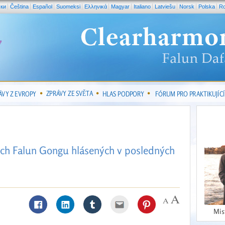
ски
Čeština
Español
Suomeksi
Ελληνικά
Magyar
Italiano
Latviešu
Norsk
Polska
R
ZPRÁVY ZE SVĚTA
ÁVY Z EVROPY
HLAS PODPORY
FÓRUM PRO PRAKTIKUJÍCÍ
cich Falun Gongu hlásených v posledných
Mis