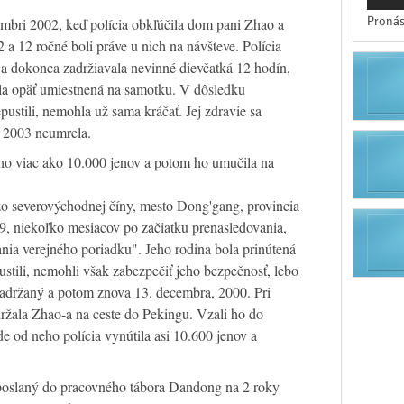
Pronás
embri 2002, keď polícia obkľúčila dom pani Zhao a
 a 12 ročné boli práve u nich na návšteve. Polícia
h a dokonca zadržiavala nevinné dievčatká 12 hodín,
ola opäť umiestnená na samotku. V dôsledku
ustili, nemohla už sama kráčať. Jej zdravie sa
a 2003 neumrela.
eho viac ako 10.000 jenov a potom ho umučila na
o severovýchodnej číny, mesto Dong'gang, provincia
9, niekoľko mesiacov po začiatku prenasledovania,
nia verejného poriadku". Jeho rodina bola prinútená
ustili, nemohli však zabezpečiť jeho bezpečnosť, lebo
zadržaný a potom znova 13. decembra, 2000. Pri
držala Zhao-a na ceste do Pekingu. Vzali ho do
e od neho polícia vynútila asi 10.600 jenov a
 poslaný do pracovného tábora Dandong na 2 roky