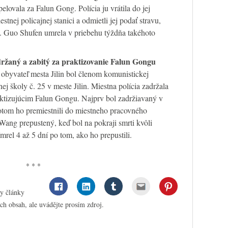
lovala za Falun Gong. Polícia ju vrátila do jej
tnej policajnej stanici a odmietli jej podať stravu,
vy. Guo Shufen umrela v priebehu týždňa takéhoto
držaný a zabitý za praktizovanie Falun Gongu
byvateľ mesta Jilin bol členom komunistickej
nej školy č. 25 v meste Jilin. Miestna polícia zadržala
ktizujúcim Falun Gongu. Najprv bol zadržiavaný v
potom ho premiestnili do miestneho pracovného
Wang prepustený, keď bol na pokraji smrti kvôli
el 4 až 5 dní po tom, ako ho prepustili.
* * *
ny články
ch obsah, ale uvádějte prosím zdroj.