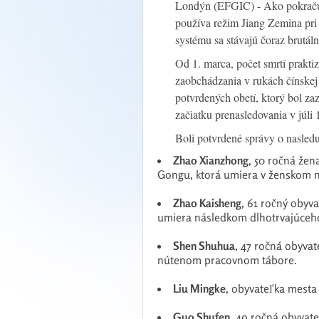
Londýn (EFGIC) - Ako pokračuj
používa režim Jiang Zemina pri
systému sa stávajú čoraz brutálne
Od 1. marca, počet smrtí prakt
zaobchádzania v rukách čínskej 
potvrdených obetí, ktorý bol z
začiatku prenasledovania v júli 
Boli potvrdené správy o nasled
Zhao Xianzhong
, 50 ročná žen
Gongu, ktorá umiera v ženskom 
Zhao Kaisheng
, 61 ročný obyv
umiera následkom dlhotrvajúceh
Shen Shuhua
, 47 ročná obyvat
nútenom pracovnom tábore.
Liu Mingke
, obyvateľka mesta J
Guo Shufen
, 49 ročná obyvat