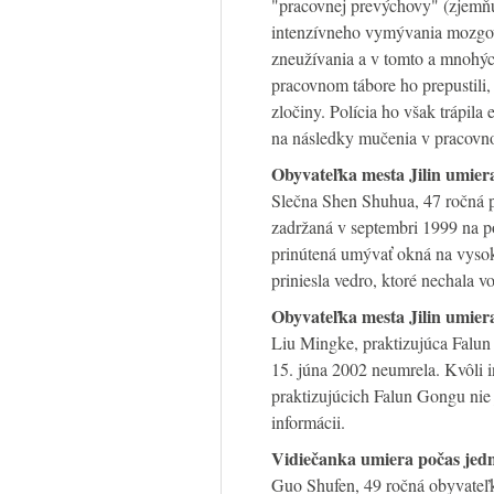
"pracovnej prevýchovy" (zjemňu
intenzívneho vymývania mozgov
zneužívania a v tomto a mnohýc
pracovnom tábore ho prepustili
zločiny. Polícia ho však trápila
na následky mučenia v pracovn
Obyvateľka mesta Jilin umier
Slečna Shen Shuhua, 47 ročná pr
zadržaná v septembri 1999 na pol
prinútená umývať okná na vysok
priniesla vedro, ktoré nechala 
Obyvateľka mesta Jilin umier
Liu Mingke, praktizujúca Falun
15. júna 2002 neumrela. Kvôli 
praktizujúcich Falun Gongu nie 
informácii.
Vidiečanka umiera počas jedn
Guo Shufen, 49 ročná obyvateľk