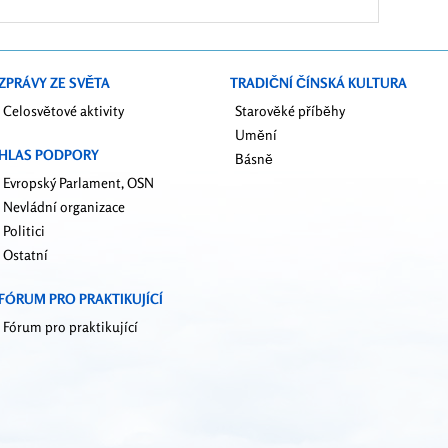
o)
dverám
ZPRÁVY ZE SVĚTA
TRADIČNÍ ČÍNSKÁ KULTURA
Celosvětové aktivity
Starověké příběhy
Umění
HLAS PODPORY
Básně
Evropský Parlament, OSN
Nevládní organizace
Politici
Ostatní
FÓRUM PRO PRAKTIKUJÍCÍ
Fórum pro praktikující