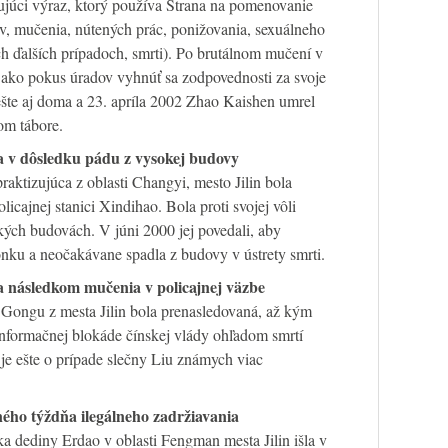
júci výraz, ktorý používa Strana na pomenovanie
, mučenia, nútených prác, ponižovania, sexuálneho
h ďalších prípadoch, smrti). Po brutálnom mučení v
, ako pokus úradov vyhnúť sa zodpovednosti za svoje
 ešte aj doma a 23. apríla 2002 Zhao Kaishen umrel
om tábore.
a v dôsledku pádu z vysokej budovy
aktizujúca z oblasti Changyi, mesto Jilin bola
icajnej stanici Xindihao. Bola proti svojej vôli
ých budovách. V júni 2000 jej povedali, aby
vonku a neočakávane spadla z budovy v ústrety smrti.
a následkom mučenia v policajnej väzbe
 Gongu z mesta Jilin bola prenasledovaná, až kým
informačnej blokáde čínskej vlády ohľadom smrtí
je ešte o prípade slečny Liu známych viac
ého týždňa ilegálneho zadržiavania
a dediny Erdao v oblasti Fengman mesta Jilin išla v