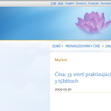
English
Deutsch
Français
Българ
正體
简体
DOMŮ
PRONÁSLEDOVÁNÍ V ČÍNĚ
ZPR
Mučení
Čína: 53 smrtí praktizujú
3 týždňoch
2003-03-30