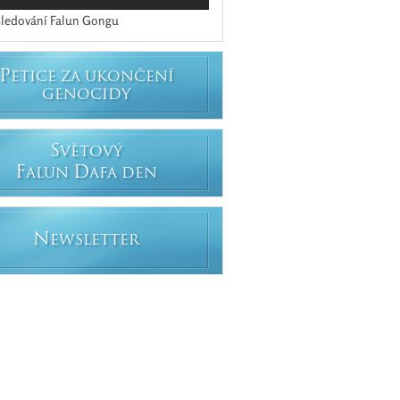
ledování Falun Gongu
P
ETICE ZA UKONČENÍ
GENOCIDY
S
VĚTOVÝ
F
D
ALUN
AFA DEN
N
EWSLETTER