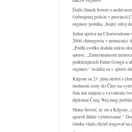
Ďalší článok hovorí o nedávno
Ozbrojenej polície v provincii 
orgánov ponúka „hojný zdroj d
Jedna správa na Clearwisdome u
2006 chirurgovia v nemocnici An
„Podľa svedka dodala srdcia sku
správe. „Zamestnancom nemocnic
praktizujúcich Falun Gongu a ab
orgánov,“ uvádza sa v správe ďa
Kilgour sa 23. júna stretol s č
možnosti cesty do Číny na vyšetr
Sun má záujem o vyvrátenie tv
diplomat Čang Wej-tung prehlási
Matas hovorí, že on a Kilgour „s
spraviť ďalšie vyšetrovanie.“ D
čínska vláda chcieť reagovať na 