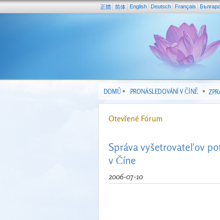
English
Deutsch
Français
Българ
正體
简体
DOMŮ
PRONÁSLEDOVÁNÍ V ČÍNĚ
ZPR
Otevřené Fórum
Správa vyšetrovateľov po
v Číne
2006-07-10