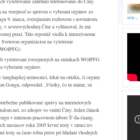
ch vyšetrovanie zahŕňalo telefonovanie do Číny.
 na verejnosť so správou o vyberaní orgánov zo
více ...
gu 9. marca, zverejnením rozhovoru s novinárom,
ng, v severovýchodnej Číne a vyhlasoval, že má
roznej praxi. Táto reportáž viedla k intenzívnemu
Svetovou organizáciou na vyšetrenie
. (WOIPFG)
ch vyšetrovaní zverejnených na stránkach WOIPFG
a vyberanie orgánov.
 šanghajskej nemocnici, lekár na otázku, či orgány
un Gongu, odpovedal: „Všetky, čo tu máme, sú
riebežne publikované správy na internetových
sdom.net, zo zdrojov vo vnútri Číny. Jeden článok
Gongu v nútenom pracovnom tábore Š'-ťia-čuang,
tich mesiacov roku 2005 krvné texty v rámci tzv.
né testy sa často robia práve pri hľadaní vhodných