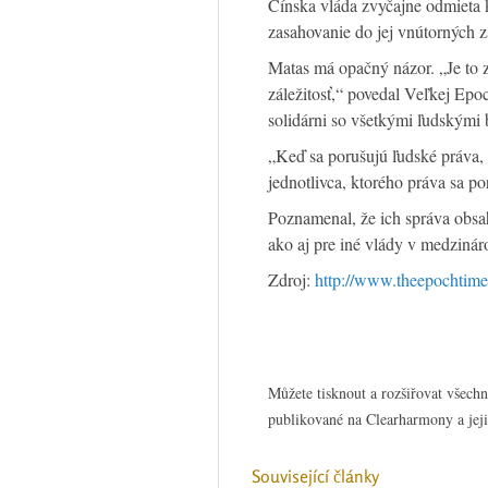
Čínska vláda zvyčajne odmieta 
zasahovanie do jej vnútorných zá
Matas má opačný názor. „Je to 
záležitosť,“ povedal Veľkej Ep
solidárni so všetkými ľudskými 
„Keď sa porušujú ľudské práva, 
jednotlivca, ktorého práva sa p
Poznamenal, že ich správa obsa
ako aj pre iné vlády v medziná
Zdroj:
http://www.theepochtim
Můžete tisknout a rozšiřovat všech
publikované na Clearharmony a jeji
Související články