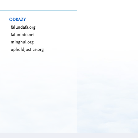
ODKAZY
falundafa.org
faluninfo.net
minghui.org
upholdjustice.org