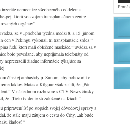
Pronás
m inzeráte nemocnice všeobecného oddelenia
Che-pej, ktorá vo svojom transplantačnom centre
arovaných orgánov“.
vádza, že v „priebehu týždňa medzi 8. a 15. júnom
-čen v Pekingu vykonali tri transplantácie srdca.“
pina ľudí, ktorí mali oblečené maskáče,“ uvádza sa v
e bolo povedané, aby neprijímala telefonáty od
y neprezradili žiadne informácie týkajúce sa
lej.
lenom čínskej ambasády p. Sunom, aby pohovorili o
enie faktov. Matas a Kilgour však zistili, že „Pán
rdení.“ V následnom rozhovore s CTV News čínsky
l, že „Tieto tvrdenie sú založené na lžiach.“
ú pripravení ísť po stopách svojej dôvodovej správy a
odal, že stále majú záujem o cestu do Číny, „ak bude
našu žiadosť.“