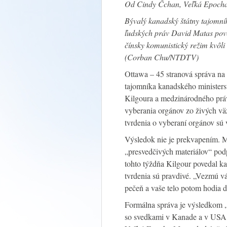
Od Cindy Čchan, Veľká Epoch
Bývalý kanadský štátny tajomník
ľudských práv David Matas pove
čínsky komunistický režim kvôl
(Corban Chu/NTDTV)
Ottawa – 45 stranová správa na
tajomníka kanadského ministers
Kilgoura a medzinárodného prá
vyberania orgánov zo živých vä
tvrdenia o vyberaní orgánov sú
Výsledok nie je prekvapením. Mi
„presvedčivých materiálov“ pod
tohto týždňa Kilgour povedal k
tvrdenia sú pravdivé. „Vezmú v
pečeň a vaše telo potom hodia d
Formálna správa je výsledkom 
so svedkami v Kanade a v USA,