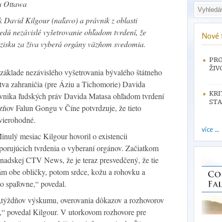
a Ottawa
 David Kilgour (naľavo) a právnik z oblasti
dú nezávislé vyšetrovanie ohľadom tvrdení, že
Nové 
i zisku za živa vyberá orgány väzňom svedomia.
PRO
ŽIV
 základe nezávislého vyšetrovania bývalého štátneho
tva zahraničia (pre Áziu a Tichomorie) Davida
KRI
vnika ľudských práv Davida Matasa ohľadom tvrdení
STA
zňov Falun Gongu v Číne potvrdzuje, že tieto
 vierohodné.
více ...
nulý mesiac Kilgour hovoril o existencii
porujúcich tvrdenia o vyberaní orgánov. Začiatkom
anadskej CTV News, že je teraz presvedčený, že tie
ám obe obličky, potom srdce, kožu a rohovku a
o spaľovne,“ povedal.
„týždňov výskumu, overovania dôkazov a rozhovorov
“ povedal Kilgour. V utorkovom rozhovore pre