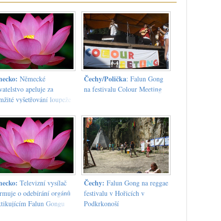
ecko:
Čechy/Polička
Německé
: Falun Gong
atelstvo apeluje za
na festivalu Colour Meeting
mžité vyšetřování loupeže
ánů
ecko:
Čechy:
Televizní vysílač
Falun Gong na reggae
ormuje o odebírání orgánů
festivalu v Hořicích v
ktikujícím Falun Gongu
Podkrkonoší
iva Komunistickou stranou