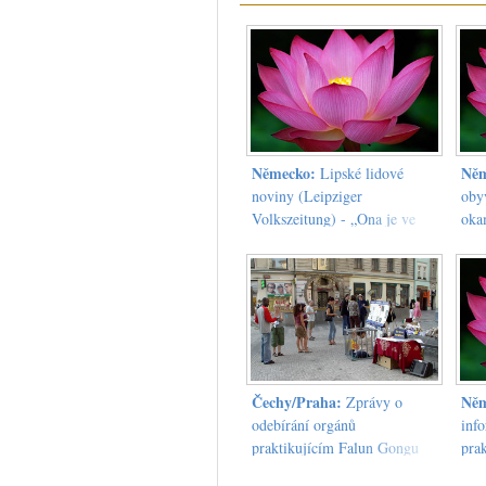
Německo:
Něm
Lipské lidové
noviny (Leipziger
obyv
Volkszeitung) - „Ona je ve
oka
smrtelném nebezpečí ”
org
Čechy/Praha:
Něm
Zprávy o
odebírání orgánů
inf
praktikujícím Falun Gongu
pra
čínským komunistickým
zaž