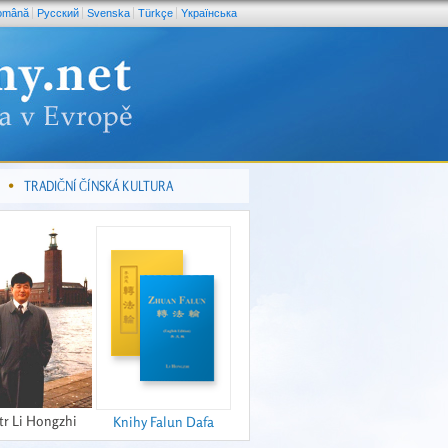
omână
Pусский
Svenska
Türkçe
Yкраїнська
TRADIČNÍ ČÍNSKÁ KULTURA
tr Li Hongzhi
Knihy Falun Dafa