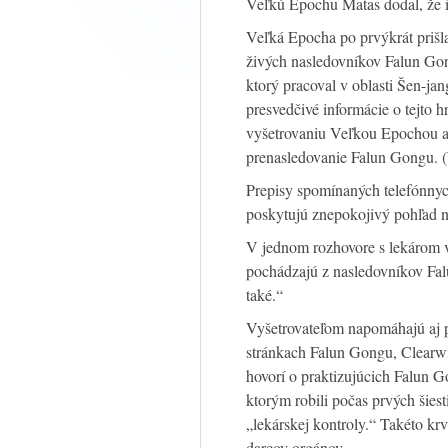
Veľkú Epochu Matas dodal, že i
Veľká Epocha po prvýkrát prišla
živých nasledovníkov Falun Gon
ktorý pracoval v oblasti Šen-ja
presvedčivé informácie o tejto h
vyšetrovaniu Veľkou Epochou a 
prenasledovanie Falun Gongu
Prepisy spomínaných telefónny
poskytujú znepokojivý pohľad n
V jednom rozhovore s lekárom v
pochádzajú z nasledovníkov Fal
také.“
Vyšetrovateľom napomáhajú aj p
stránkach Falun Gongu, Clearwi
hovorí o praktizujúcich Falun 
ktorým robili počas prvých šies
„lekárskej kontroly.“ Takéto krv
darcov orgánov.