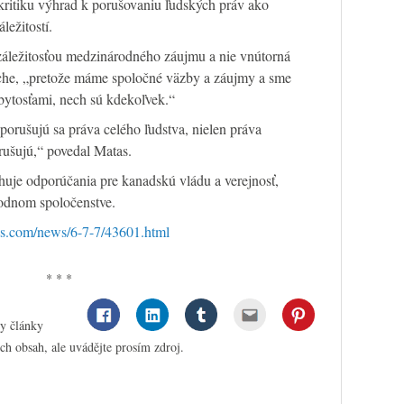
kritiku výhrad k porušovaniu ľudských práv ako
ležitostí.
záležitosťou medzinárodného záujmu a nie vnútorná
oche, „pretože máme spoločné väzby a záujmy a sme
bytosťami, nech sú kdekoľvek.“
porušujú sa práva celého ľudstva, nielen práva
orušujú,“ povedal Matas.
huje odporúčania pre kanadskú vládu a verejnosť,
rodnom spoločenstve.
es.com/news/6-7-7/43601.html
* * *
ny články
ch obsah, ale uvádějte prosím zdroj.