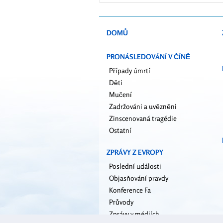
režimem zněly
Čín
Jungmannovým náměstím v
centru Prahy
DOMŮ
PRONÁSLEDOVÁNÍ V ČÍNĚ
Případy úmrtí
Děti
Mučení
Zadržováni a uvězněni
Zinscenovaná tragédie
Ostatní
ZPRÁVY Z EVROPY
Poslední události
Objasňování pravdy
Konference Fa
Průvody
Zprávy v médiích