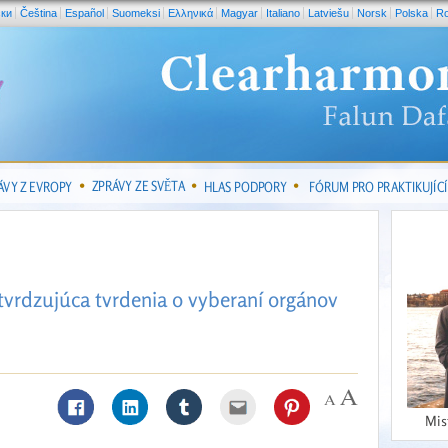
ски
Čeština
Español
Suomeksi
Ελληνικά
Magyar
Italiano
Latviešu
Norsk
Polska
R
ZPRÁVY ZE SVĚTA
ÁVY Z EVROPY
HLAS PODPORY
FÓRUM PRO PRAKTIKUJÍCÍ
tvrdzujúca tvrdenia o vyberaní orgánov
Mis