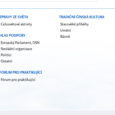
y
ZPRÁVY ZE SVĚTA
TRADIČNÍ ČÍNSKÁ KULTURA
Celosvětové aktivity
Starověké příběhy
Umění
HLAS PODPORY
Básně
Evropský Parlament, OSN
Nevládní organizace
Politici
Ostatní
FÓRUM PRO PRAKTIKUJÍCÍ
Fórum pro praktikující