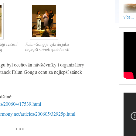
více ...
ějí cvičení
Falun Gong je vybrán jako
nejlepší stánek společností
ng
ngu byl oceňován návštěvníky i organizátory
stánek Falun Gongu cenu za nejlepší stánek
dštině:
cles/200604/17539.html
harmony.net/articles/200605/32925p.html
* * *