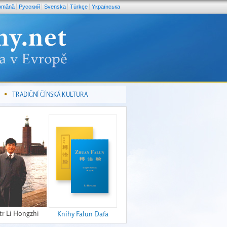
omână
Pусский
Svenska
Türkçe
Yкраїнська
TRADIČNÍ ČÍNSKÁ KULTURA
tr Li Hongzhi
Knihy Falun Dafa