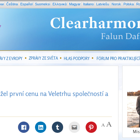
ски
Čeština
Español
Suomeksi
Ελληνικά
Magyar
Italiano
Latviešu
Norsk
Polska
R
ZPRÁVY ZE SVĚTA
ÁVY Z EVROPY
HLAS PODPORY
FÓRUM PRO PRAKTIKUJÍCÍ
el první cenu na Veletrhu společností a
Mis