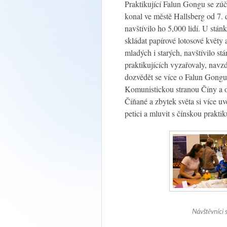
Praktikující Falun Gongu se zúča
konal ve městě Hallsberg od 7. 
navštívilo ho 5,000 lidí. U stán
skládat papírové lotosové květy
mladých i starých, navštívilo s
praktikujících vyzařovaly, navz
dozvědět se více o Falun Gongu
Komunistickou stranou Číny a o 
Číňané a zbytek světa si více u
petici a mluvit s čínskou praktik
Návštěvníci 