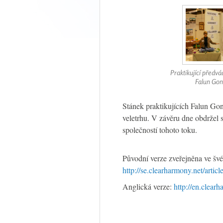
Praktikující předvád
Falun Go
Stánek praktikujících Falun Go
veletrhu. V závěru dne obdržel 
společností tohoto toku.
Původní verze zveřejněna ve švé
http://se.clearharmony.net/arti
Anglická verze:
http://en.clear