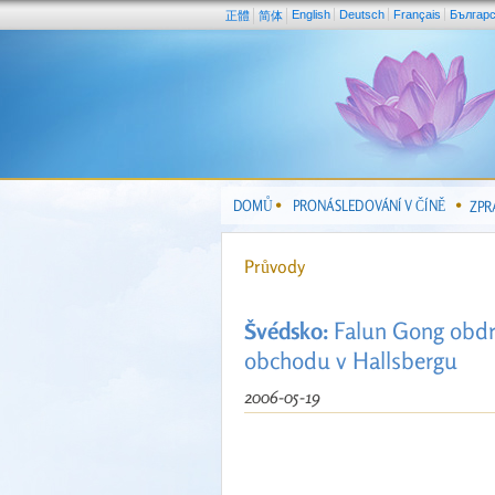
English
Deutsch
Français
Българ
正體
简体
DOMŮ
PRONÁSLEDOVÁNÍ V ČÍNĚ
ZPR
Průvody
Švédsko:
Falun Gong obdrž
obchodu v Hallsbergu
2006-05-19