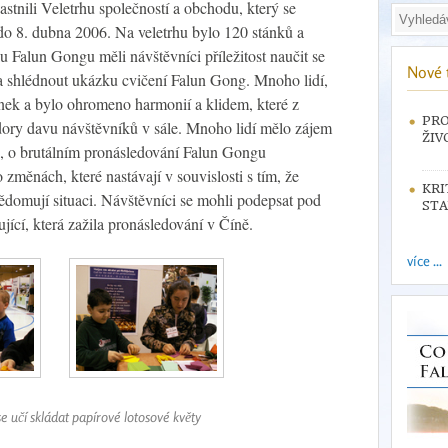
stnili Veletrhu společností a obchodu, který se
do 8. dubna 2006. Na veletrhu bylo 120 stánků a
ku Falun Gongu měli návštěvníci příležitost naučit se
Nové 
 a shlédnout ukázku cvičení Falun Gong. Mnoho lidí,
tánek a bylo ohromeno harmonií a klidem, které z
PRO
dory davu návštěvníků v sále. Mnoho lidí mělo zájem
ŽIV
, o brutálním pronásledování Falun Gongu
změnách, které nastávají v souvislosti s tím, že
KRI
vědomují situaci. Návštěvníci se mohli podepsat pod
STA
ující, která zažila pronásledování v Číně.
více ...
se učí skládat papírové lotosové květy