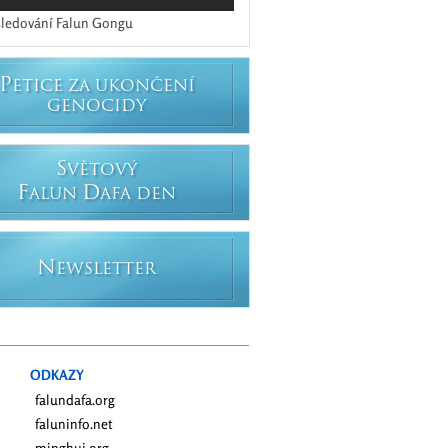
ledování Falun Gongu
P
ETICE ZA UKONČENÍ
GENOCIDY
S
VĚTOVÝ
F
D
ALUN
AFA DEN
N
EWSLETTER
ODKAZY
falundafa.org
faluninfo.net
minghui.org