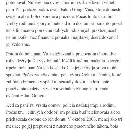
potrebovať. Nútený pracovný tábor im však nedovolil vidieť
pani Yu, pretože praktizovala Falun Gong. Veci, ktoré doniesli
svojej matke, boli otvorené a prezreté. Počas tohto času boli
všetky rodinné úspory minuté a dvom dcéram sa podarilo prežiť
len s finančnou pomocou dobrých ľudí a iných praktizujúcich
Falun Dafa. Tiež finančne pomáhali najstaršej dcére dokončiť
jej vzdelanie.
Potom čo bola pani Yu zadržiavaná v pracovnom tábore dva
roky, dcéry ju išli vyzdvihnúť. Kvôli krutému mučeniu, ktorým
trpela, bola pani Yu len kosť a koža a jej dcéry ju sotva mohli
spoznať. Počas zadržiavania trpela všemožným mučením, ktoré
zahŕňalo bránenie v spánku, neustály dozor, nedovolenie
používania toalety, fyzické a verbálne týranie za robenie
cvičení Falun Gongu.
Keď sa pani Yu vrátila domov, polícia naďalej trápila rodinu.
Počas tzv. "citlivých období" im polícia buď telefonovala alebo
prichádzala osobne do ich domu. V októbri 2003, menej ako tri
mesiace po jej prepustení z núteného pracovného tábora, bola