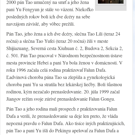
2000 pán Tao umučený na smrť a jeho žena
pani Yu Fengyun je stále vo väzení. Niekoľko
posledných rokov boli ich dve dcéry na sebe
navzájom závislé, aby vôbec prežili.
Pán Tao, jeho žena a ich dve dcéry, slečna Tao Lili (teraz 24
ročná) a slečna Tao Yufei (teraz 20 ročná) žili v meste
Shijiazuang, Severná cesta Xiuhuan č. 2, Budova 2, Sekcia 2,
č. 501. Pán Tao pracoval v Národnom bezpečnostnom ústave
mesta provincie Hebei a pani Yu bola ženou v domácnosti. V
roku 1996 začala celá rodina praktizovať Falun Dafa.
Ľadvinová choroba pána Tao sa zlepšila a gynekologická
choroba pani Yu sa stratila bez lekárskej liečby. Boli šťastnou
rodinou, kým nezačalo prenasledovanie. 20. júla 1999 začal
Jiangov režim svoje zúrivé prenasledovanie Falun Gongu.
Pán Tao a jeho rodina mali prospech z praktizovania Falun
Dafa a verili, že prenasledovanie sa deje len preto, že vláda
nepozná pravdu o Falun Dafa. Ako tisíce iných praktizujúcich,
pán Tao a pani Yu išli do Pekingu apelovať za Falun Dafa a