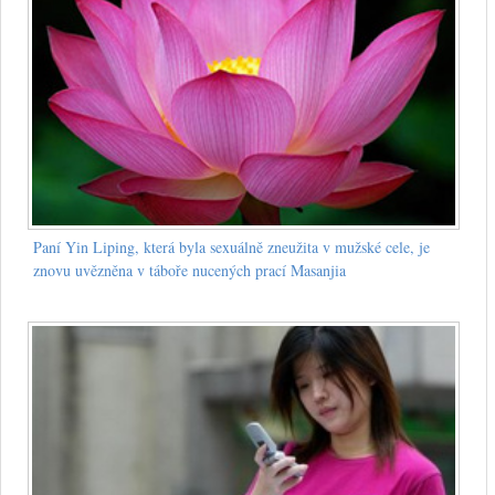
Paní Yin Liping, která byla sexuálně zneužita v mužské cele, je
znovu uvězněna v táboře nucených prací Masanjia