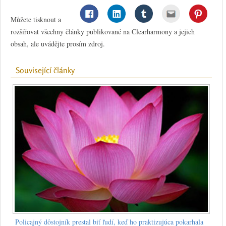
Můžete tisknout a
rozšiřovat všechny články publikované na Clearharmony a jejich
obsah, ale uvádějte prosím zdroj.
Související články
Policajný dôstojník prestal biť ľudí, keď ho praktizujúca pokarhala