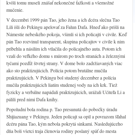
kvôli tomu museli znášať nekonečné ťažkosti a všemožné
mučenie.
V decembri 1999 pán Tao, jeho žena a ich dcéra slečna Tao
Lili išli do Pekingu apelovať za Falun Dafa. Hneď ako prišli na
Námestie nebeského pokoja, všimli si ich policajti v civile. Keď
pán Tao rozvinul transparent, skupina policajtov v civile k nim
pribehla a násilím ich vtlačila do policajného auta. Potom ich
vzali do veľkého domu s múrom po troch stranách a železnými
tyčami pozdĺž štvrtej strany. V dome bolo zadržiavaných viac
ako sto praktizujúcich. Polícia potom brutálne mučila
praktizujúcich. V Pekingu bol studený december a polícia
mučila praktizujúcich liatím studenej vody na ich krk. Tiež
fyzicky a verbálne napádali praktizujúcich, urážali Učiteľa Li a
pálili pred nimi Dafa knihy.
Popoludní bola rodina p. Tao presunutá do pobočky úradu
Shijiazuang v Pekingu. Jeden policajt sa opil a povrazom šľahal
dcéru pána Tao, kým nebola pokrytá sinkami. Nasledujúceho
dňa boli všetci traja členovia rodiny poslaný späť do mesta