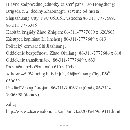
Hlavné zodpovedné jednotky za smrť pána Tao Hongsheng:
Brigáda č. 2: dediny Zhaolingpu, severne od mesta
Shijiazhuang City, PSČ 050051, ústredňa 86-311-7777689,
86-311-7776345
Kapitán brigády Zhao Zhiqian: 86-311-7777689 x 628/663
Zástupca kapitána: Li Jinsheng 86-311-7777689 x 619
Politický komisár Shi Jiazhuang.
Oddelenie bezpečnosti: Zhao Qiuliang: 86-311-7777686 x 618
Oddelenie transformácie: 86-311-7777689 x 633
Provinčná pobočka úradu 610 v Hebei:
Adresa: 46, Weiming bulvár juh, Shijiazhuang City; PSČ:
050052
Riaditeľ Zhang Guojun: 86-311-7906310 (úrad), 86-311-
7906898 (domov)
Zdroj:
http://www.clearwisdom.net/emh/articles/2005/4/9/59411.html
* * *