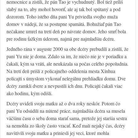
nemocnice a zistili, že pán Tao je vychudnutý. Bol tiež príliš
slabý na to, aby mohol hovoriť, ale aj tak bol spútaný a pod
dozorom. Toho istého dňa pani Yu priviedla svojho muža
domov v nádeji, že sa postupne spamätá. Bohužiaľ pán Tao
nečakane umrel na tretí deň po návrate domov. Jeho smrť bola
pre rodinu ťažkým úderom, najmä pre najmladšiu dcéru.
Jedného rána v auguste 2000 sa obe dcéry prebudili a zistili, že
pani Yu nie je doma. Zdalo sa im, že niečo nie je v poriadku a
čakali, kým sa vráti, ale neukázala sa počas celého popoludnia.
Na tretí deň prišli z policajného oddelenia mesta Xinhua
policajti s úmyslom vykonať nelegálnu prehliadku domu. Dve
dcéry zamkli dvere a nevpustili ich dnu. Policajti čakali viac
ako hodinu, kým odišli.
Dcéry uvideli svoju matku až o dva roky neskôr. Potom čo
pani Yu odsúdili na nútené práce, najmladšia dcéra sa musela
väčšinu času o seba doma starať sama, pretože jej staršia sestra
sa nemohla zo školy často vracať. Keď mali nejaký čas, dcéry
navštívili svoju matku a priniesli jej veci, ktoré mohla