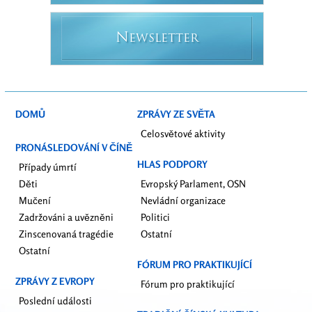
N
EWSLETTER
DOMŮ
ZPRÁVY ZE SVĚTA
Celosvětové aktivity
PRONÁSLEDOVÁNÍ V ČÍNĚ
HLAS PODPORY
Případy úmrtí
Děti
Evropský Parlament, OSN
Mučení
Nevládní organizace
Zadržováni a uvězněni
Politici
Zinscenovaná tragédie
Ostatní
Ostatní
FÓRUM PRO PRAKTIKUJÍCÍ
ZPRÁVY Z EVROPY
Fórum pro praktikující
Poslední události