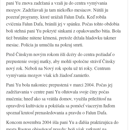
pani Yu znova zadržaná a vzali ju do centra vymývania
mozgov. Zadržiavali ju tam niekoľko mesiacov. Nútili ju
pozerať programy, ktoré urážali Falun Dafa. Keď robila
cvičenia Falun Dafa, bránili jej v spánku. Počas tohto obdobia
boli stehná pani Yu pokryté sinkami z opakovaného bitia. Bola
tiež brutálne nútene kŕmená, pretože držala hladovku takmer
mesiac. Polícia ju umučila na pokraj smrti.
Pred Čínskym novým rokom išli dcéry do centra požiadať o
prepustenie svojej matky, aby mohli spoločne stráviť Čínsky
nový rok. Neboli na Nový rok spolu už tri roky. Centrum
vymývania mozgov však ich žiadosť zamietlo.
Pani Yu bola nakoniec prepustená v marci 2004. Počas jej
zadržiavania v centre pani Yu oľutovala svoje činy počas
mučenia; hneď ako sa vrátila domov, využila príležitosť na
opravdivú kultiváciu a pokúšala sa pomôcť viacerým ľuďom
spoznať krutosť prenasledovania a pravdu o Falun Dafa.
Koncom novembra 2004 išla pani Yu a ďalšia praktizujúca do
mesta Baotou objasňovať pravdu; boli však zatknuté na