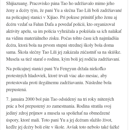
Shijiazuang. Pracovisko pána Tao ho udržiavalo mimo jeho
ženy a dcéry tým, že pani Yu a slečna Tao Lili boli zadržiavané
na policajnej stanici v Xijiao. Pri pokuse prinútiť jeho ženu aj
dcéru vzdať sa Falun Dafa a povedať polícii, kto organizoval
aktivity apelu, sa im polícia vyhrážala a pokúšala sa ich nalákať
na vidinu materiálneho zisku. Počas tohto času ich najmladšia
dcéra, ktorá bola na prvom stupni strednej školy bola doma
sama. Škola slečny Tao Lili jej zakázala zúčastniť sa na skúške.
Musela sa tiež starať o rodinu, kým boli jej rodičia zadržiavaní.
Na policajnej stanici pani Yu Fengyun držala niekoľko
protestných hladoviek, ktoré trvali viac ako mesiac, aby
protestovala proti ilegálnemu zadržiavaniu. Následne bola
prepustená.
7. januára 2000 bol pán Tao odsúdený na tri roky nútených
prác a bol prepustený zo zamestnania. Rodina stratila svoj
jediný zdroj príjmov a musela sa spoliehať na obmedzené
úspory, ktoré mali. Toto pani Yu a jej dcéram sťažilo život,
keďže jej dcéry boli ešte v škole. Avšak toto nebolo také ťažké