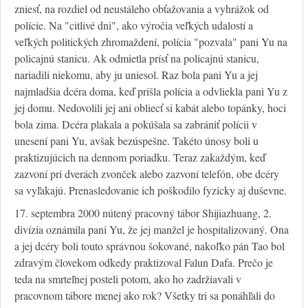
zniesť, na rozdiel od neustáleho obťažovania a vyhrážok od
polície. Na "citlivé dni", ako výročia veľkých udalostí a
veľkých politických zhromaždení, polícia "pozvala" pani Yu na
policajnú stanicu. Ak odmietla prísť na policajnú stanicu,
nariadili niekomu, aby ju uniesol. Raz bola pani Yu a jej
najmladšia dcéra doma, keď prišla polícia a odvliekla pani Yu z
jej domu. Nedovolili jej ani obliecť si kabát alebo topánky, hoci
bola zima. Dcéra plakala a pokúšala sa zabrániť polícii v
unesení pani Yu, avšak bezúspešne. Takéto únosy boli u
praktizujúcich na dennom poriadku. Teraz zakaždým, keď
zazvoní pri dverách zvonček alebo zazvoní telefón, obe dcéry
sa vyľakajú. Prenasledovanie ich poškodilo fyzicky aj duševne.
17. septembra 2000 nútený pracovný tábor Shijiazhuang, 2.
divízia oznámila pani Yu, že jej manžel je hospitalizovaný. Ona
a jej dcéry boli touto správnou šokované, nakoľko pán Tao bol
zdravým človekom odkedy praktizoval Falun Dafa. Prečo je
teda na smrteľnej posteli potom, ako ho zadržiavali v
pracovnom tábore menej ako rok? Všetky tri sa ponáhľali do