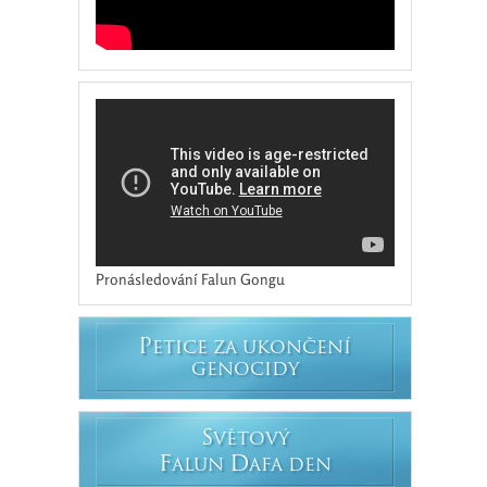
Pronásledování Falun Gongu
P
ETICE ZA UKONČENÍ
GENOCIDY
S
VĚTOVÝ
F
D
ALUN
AFA DEN