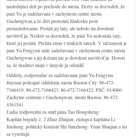
nasledujúci deň po príchode do mesta. Dcéry sa dozvedeli, že
pani Yu je zadržiavaná v záchytnom centre mesta
Guchengwan a že drží protestnú hladovku proti
prenasledovaniu. Poslali jej šaty, ale nebolo im dovolené
navštíviť ju. Neskôr sa dozvedeli, že pani Yu nedostala šaty,
ktoré jej poslali. Prežila zimu v tenkých šatoch. V súčasnosti je
pani Yu Fengyun stále zadržiavaná v záchytnom centre mesta
Guchengwan a jej dcéram nie je dovolené navštíviť ju. Hovorí
sa, že úradníci majú v úmysle ju odsúdiť.
Oddiely, zodpovedné za zadržiavanie pani Yu Fengyun:
Jiuyuan policajné oddelenie mesta Baotou City: 86-472-
7166419, 86-472-7166423, 86-472-7166422; PSČ: 014060
Záchytné centrum v Guchengwan, mesto Baotou: 86-472-
4361541
Ľudia zodpovední za smrť pána Tao Hongsheng:
Kapitán brigády č. 2 Zhao Zhiqian, zástupca kapitána Li
Jinsheng; politický komisár Shi Jianzhong; Yuan Shuqian a iní
sa vyšetrujú