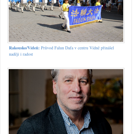
Rakousko/Vídeň:
Průvod Falun Dafa v centru Vídně přinášel
naději i radost