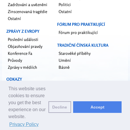
Zadržováni a uvězněni
Politici
Zinscenovaná tragédie
Ostatní
Ostatní
FÓRUM PRO PRAKTIKUJÍCÍ
ZPRÁVY Z EVROPY
Fórum pro praktikující
Poslední události
TRADIČNÍ ČÍNSKÁ KULTURA
Objasňování pravdy
Konference Fa
Starověké příběhy
Průvody
Umění
Zprávy v médiích
Básně
ODKAZY
falundafa.org
This website uses
faluninfo.net
cookies to ensure
minghui.org
you get the best
upholdjustice.org
Decline
Accept
experience on our
website.
Email editorům:
editor@cz.clearharmony.net
| © 2001-2026 ClearHarmony.net |
Privacy Policy
Privacy Policy