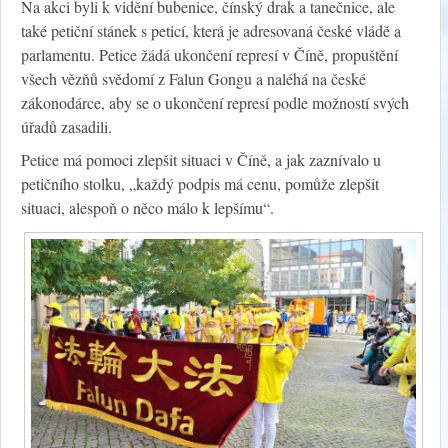
Na akci byli k vidění bubenice, čínský drak a tanečnice, ale
také petiční stánek s peticí, která je adresovaná české vládě a
parlamentu. Petice žádá ukončení represí v Číně, propuštění
všech vězňů svědomí z Falun Gongu a naléhá na české
zákonodárce, aby se o ukončení represí podle možností svých
úřadů zasadili.
Petice má pomoci zlepšit situaci v Číně, a jak zaznívalo u
petičního stolku, „každý podpis má cenu, pomůže zlepšit
situaci, alespoň o něco málo k lepšímu“.