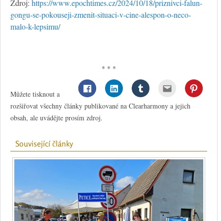
Zdroj:
https://www.epochtimes.cz/2024/10/18/priznivci-falun-
gongu-se-pokouseji-zmenit-situaci-v-cine-alespon-o-neco-
malo-k-lepsimu/
* * *
Můžete tisknout a
rozšiřovat všechny články publikované na Clearharmony a jejich
obsah, ale uvádějte prosím zdroj.
Související články