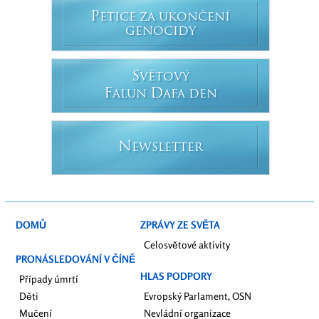
P
ETICE ZA UKONČENÍ
GENOCIDY
S
VĚTOVÝ
F
D
ALUN
AFA DEN
N
EWSLETTER
DOMŮ
ZPRÁVY ZE SVĚTA
Celosvětové aktivity
PRONÁSLEDOVÁNÍ V ČÍNĚ
HLAS PODPORY
Případy úmrtí
Děti
Evropský Parlament, OSN
Mučení
Nevládní organizace