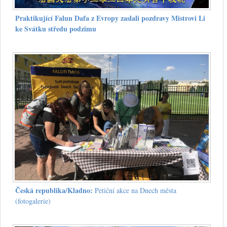
Praktikující Falun Dafa z Evropy zaslali pozdravy Mistrovi Li
ke Svátku středu podzimu
Česká republika/Kladno:
Petiční akce na Dnech města
(fotogalerie)