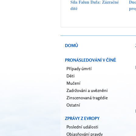
Síla Falun Dafa: Zázračné
Duc
dítě
pro
DOMŮ
PRONÁSLEDOVÁNÍ V ČÍNĚ
Případy úmrtí
Děti
Mučení
Zadržováni a uvězněni
Zinscenovaná tragédie
Ostatní
ZPRÁVY Z EVROPY
Poslední události
Objasňování pravdy