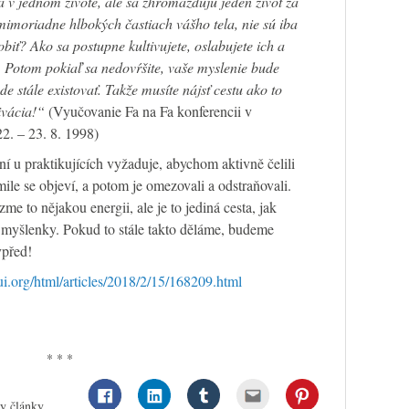
a v jednom živote, ale sa zhromažďujú jeden život za
mimoriadne hlbokých častiach vášho tela, nie sú iba
biť? Ako sa postupne kultivujete, oslabujete ich a
e. Potom pokiaľ sa nedovŕšite, vaše myslenie bude
de stále existovať. Takže musíte nájsť cestu ako to
ivácia!“
(Vyučovanie Fa na Fa konferencii v
2. – 23. 8. 1998)
í u praktikujících vyžaduje, abychom aktivně čelili
e se objeví, a potom je omezovali a odstraňovali.
me to nějakou energii, ale je to jediná cesta, jak
é myšlenky. Pokud to stále takto děláme, budeme
vpřed!
ui.org/html/articles/2018/2/15/168209.html
* * *
ny články