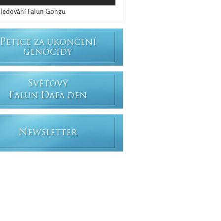
ledování Falun Gongu
P
ETICE ZA UKONČENÍ
GENOCIDY
S
VĚTOVÝ
F
D
ALUN
AFA DEN
N
EWSLETTER