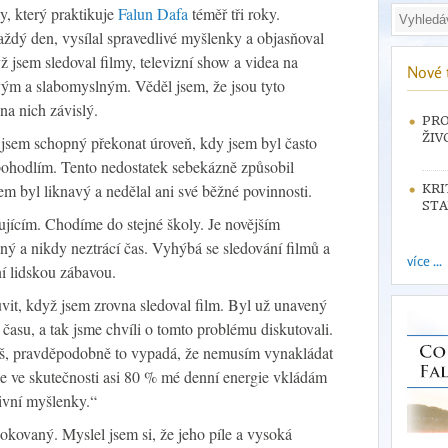
y, který praktikuje
Falun Dafa
téměř tři roky.
ždý den, vysílal spravedlivé myšlenky a objasňoval
ž jsem sledoval filmy, televizní show a videa na
Nové 
nivým a slabomyslným. Věděl jsem, že jsou tyto
 na nich závislý.
PRO
ŽIV
yl jsem schopný překonat úroveň, kdy jsem byl často
ohodlím. Tento nedostatek sebekázně způsobil
sem byl liknavý a nedělal ani své běžné povinnosti.
KRI
STA
kujícím. Chodíme do stejné školy. Je novějším
ilný a nikdy neztrácí čas. Vyhýbá se sledování filmů a
více ...
í lidskou zábavou.
vit, když jsem zrovna sledoval film. Byl už unavený
k času, a tak jsme chvíli o tomto problému diskutovali.
íš, pravděpodobně to vypadá, že nemusím vynakládat
ale ve skutečnosti asi 80 % mé denní energie vkládám
ivní myšlenky.“
šokovaný. Myslel jsem si, že jeho píle a vysoká