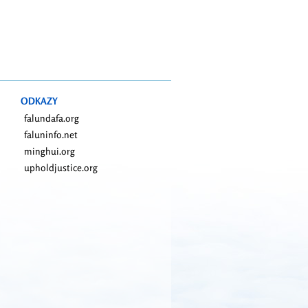
ODKAZY
falundafa.org
faluninfo.net
minghui.org
upholdjustice.org