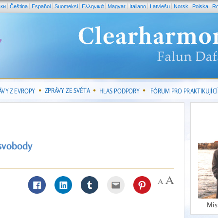
ски
Čeština
Español
Suomeksi
Ελληνικά
Magyar
Italiano
Latviešu
Norsk
Polska
R
ZPRÁVY ZE SVĚTA
ÁVY Z EVROPY
HLAS PODPORY
FÓRUM PRO PRAKTIKUJÍCÍ
 svobody
Mis