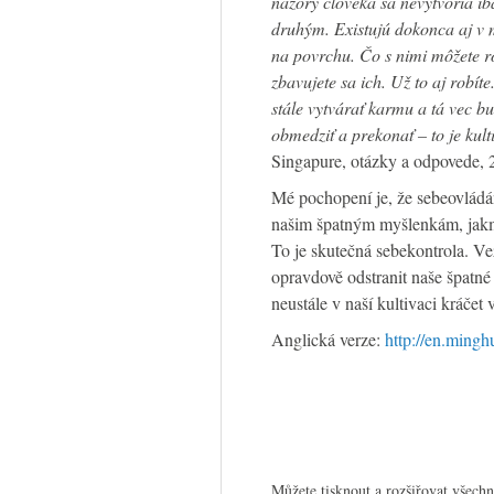
názory človeka sa nevytvoria ib
druhým. Existujú dokonca aj v 
na povrchu. Čo s nimi môžete ro
zbavujete sa ich. Už to aj robít
stále vytvárať karmu a tá vec bu
obmedziť a prekonať – to je kult
Singapure, otázky a odpovede, 2
Mé pochopení je, že sebeovládán
našim špatným myšlenkám, jakmil
To je skutečná sebekontrola. Vez
opravdově odstranit naše špatn
neustále v naší kultivaci kráčet 
Anglická verze:
http://en.mingh
Můžete tisknout a rozšiřovat všech