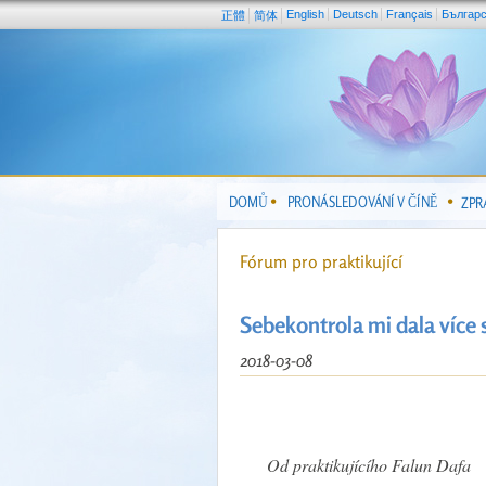
English
Deutsch
Français
Българ
正體
简体
DOMŮ
PRONÁSLEDOVÁNÍ V ČÍNĚ
ZPR
Fórum pro praktikující
Sebekontrola mi dala více
2018-03-08
Od praktikujícího Falun Dafa