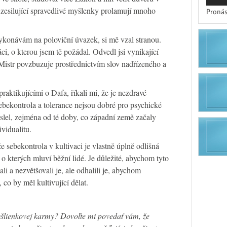
 zesilující spravedlivé myšlenky prolamují mnoho
Pronás
ykonávám na poloviční úvazek, si mě vzal stranou.
ci, o kterou jsem tě požádal. Odvedl jsi vynikající
 Mistr povzbuzuje prostřednictvím slov nadřízeného a
aktikujícími o Dafa, říkali mi, že je nezdravé
ebekontrola a tolerance nejsou dobré pro psychické
yslel, zejména od té doby, co západní země začaly
vidualitu.
 sebekontrola v kultivaci je vlastně úplně odlišná
o kterých mluví běžní lidé. Je důležité, abychom tyto
li a nezvětšovali je, ale odhalili je, abychom
, co by měl kultivující dělat.
šlienkovej karmy? Dovoľte mi povedať vám, že