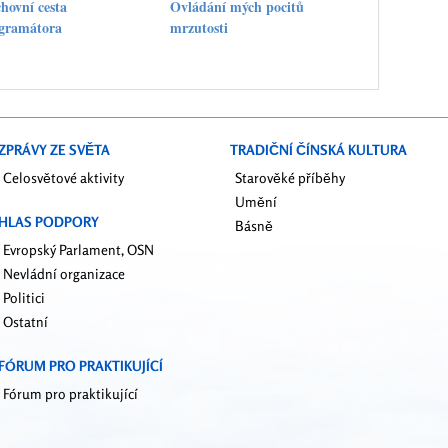
hovní cesta
Ovládání mých pocitů
gramátora
mrzutosti
ZPRÁVY ZE SVĚTA
TRADIČNÍ ČÍNSKÁ KULTURA
Celosvětové aktivity
Starověké příběhy
Umění
HLAS PODPORY
Básně
Evropský Parlament, OSN
Nevládní organizace
Politici
Ostatní
FÓRUM PRO PRAKTIKUJÍCÍ
Fórum pro praktikující