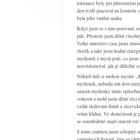
tolerance byly jen přirozeným p
den tvrdě pracoval na kontrole 
byla jeho vnitřní snaha.
Když jsem se s ním porovnal, uv
píle. Přestože jsem dělal všechn
Velké množství času jsem věnov
člověk a také jsem hodně energi
myšlenek z mysli poté, co jsem 
neuvědomoval, jak je důležité so
Někteří lidé si mohou myslet: 
myšlenek, nebudu mít dost energ
omezit myšlenky tímto způsobem
volnosti a mohl jsem dělat věci
vzdát sledování filmů a zlozvyk
velmi klidná. Ve skutečnosti je 
se soustředěně snaží omezit své
S touto změnou jsem schopný se
vnímajících bytostí, lépe se čini