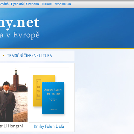
omână
Pусский
Svenska
Türkçe
Yкраїнська
TRADIČNÍ ČÍNSKÁ KULTURA
tr Li Hongzhi
Knihy Falun Dafa