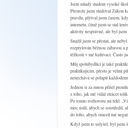
Jsem mladý student vysoké škol
Přestože jsem studoval Zákon ka
pravdu, plýtval jsem časem, kdy
internetu, čímž jsem se stal le
aktivity nesprávné, ale byl jsem
Snažil jsem se přestat, ale neb
rozptylován běžnou zábavou a p
těžkosti v mé kultivaci. Často j
Můj spolubydlící je také prakti
praktikujícím, přesto je velmi p
nenechává se polapit každodenn
Jednou si za mnou přišel promlu
z toho, jak mě vídal ztrácet toli
Po tomto rozhovoru mi řekl: „V
moc úsilí, abych se soustředil, 
do toho, abych omezil mé negat
Když jsem to uslyšel, byl jsem 