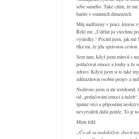
sebe samého. Také cítím, že mé
bariér v ostatních dimenzích.
Můj nadřízený v práci, kterou v
Řekl mi: „Udělal jsi všechnu prá
výsledky.“ Pocítil jsem, jak mě
říká mi, že jdu správnou cestou.
Sem tam, když jsem mluvil s nepr
potlačovat emoce a touhy a že s
zdraví. Kdysi jsem si to také m
zdůrazňovat osobní projev a indi
Nedávno jsem si ale uvědomil, že
od „potlačování emocí a tužeb“, 
špatné věci a připoutání neskrýva
nevytvářeli další potíže. To je to
Mistr řekl:
„Čo ak sa nedokážete zbaviť my