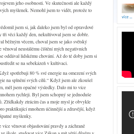
rojevem jeho osobnosti. Ve skutečnosti ale každý
svých myšlenek. Nemohl jsem to vidět, protože to
více ...
ědomil jsem si, jak daleko jsem byl od opravdové
y tři věci každý den, nekultivoval jsem se dobře.
al běžným věcem, choval jsem se jako světský
e věnoval neustálému čištění mých negativních
se oddával lidskému chování. Až do té doby jsem si
ustředit se na sebekázeň v kultivaci.
„Když spotřebuji 80 % své energie na omezení svých
ie na splnění svých cílů.“ Když jsem ale zkoušel
, měl jsem opačné výsledky. Dalo mi to více
 mnohem rychleji. Byl jsem schopný se jednoduše
ů. Zřídkakdy ztrácím čas a moje mysl je obvykle
pro praktikující mnohem účinnější a zdravější, když
 špatné myšlenky.
 více věnovat objasňování pravdy a záchraně
t ve škole, studovat více Zákon a mít větší důvěru v