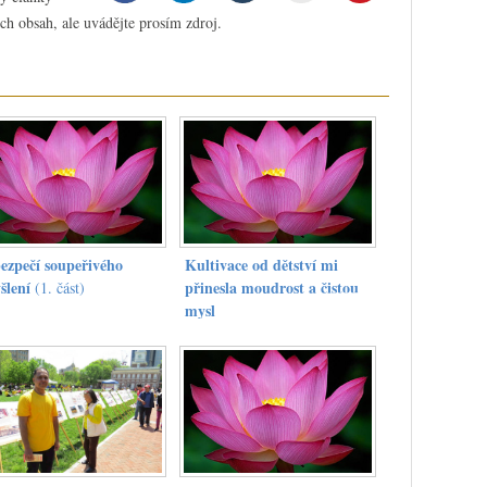
ch obsah, ale uvádějte prosím zdroj.
ezpečí soupeřivého
Kultivace od dětství mi
šlení
přinesla moudrost a čistou
(1. část)
mysl