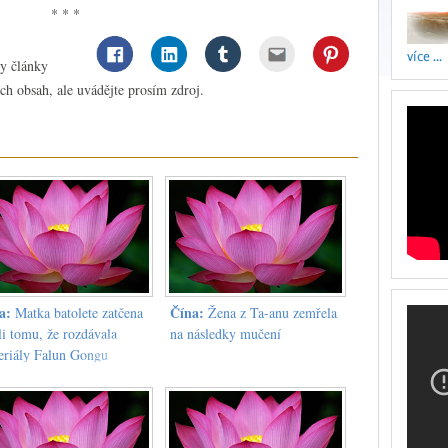
* * *
více ...
ny články
ch obsah, ale uvádějte prosím zdroj.
a:
Čína:
Matka batolete zatčena
Žena z Ta-anu zemřela
li tomu, že rozdávala
na následky mučení
eriály Falun Gongu