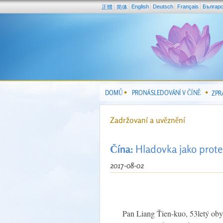
English
Deutsch
Français
Българ
正體
简体
DOMŮ
PRONÁSLEDOVÁNÍ V ČÍNĚ
ZPR
Zadržovaní a uvěznění
Čína:
Hladovka jako prote
2017-08-02
Pan Liang Ťien-kuo, 53letý obyv