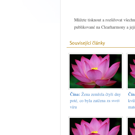
Můžete tisknout a rozšiřovat všech
publikované na Clearharmony a jeji
Související články
Čína:
Čín
Žena zemřela čtyři dny
poté, co byla zatčena za svoji
kvů
víru
mat