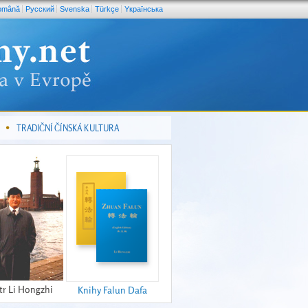
omână
Pусский
Svenska
Türkçe
Yкраїнська
TRADIČNÍ ČÍNSKÁ KULTURA
tr Li Hongzhi
Knihy Falun Dafa