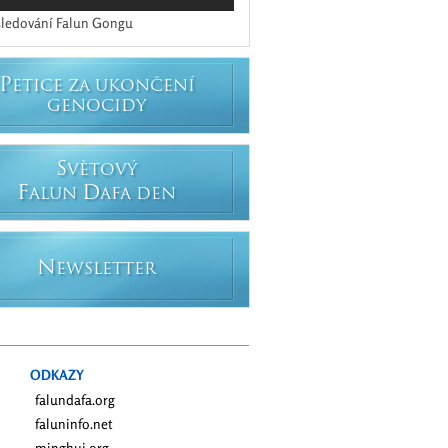
ledování Falun Gongu
P
ETICE ZA UKONČENÍ
GENOCIDY
S
VĚTOVÝ
F
D
ALUN
AFA DEN
N
EWSLETTER
ODKAZY
falundafa.org
faluninfo.net
minghui.org