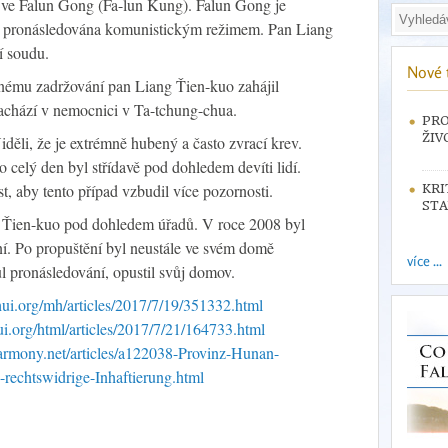
y ve Falun Gong (Fa-lun Kung). Falun Gong je
íně pronásledována komunistickým režimem. Pan Liang
í soudu.
Nové 
nému zadržování pan Liang Ťien-kuo zahájil
achází v nemocnici v Ta-tchung-chua.
PRO
ŽIV
iděli, že je extrémně hubený a často zvrací krev.
o celý den byl střídavě pod dohledem devíti lidí.
st, aby tento případ vzbudil více pozornosti.
KRI
STA
g Ťien-kuo pod dohledem úřadů. V roce 2008 byl
í. Po propuštění byl neustále ve svém domě
více ...
l pronásledování, opustil svůj domov.
ui.org/mh/articles/2017/7/19/351332.html
ui.org/html/articles/2017/7/21/164733.html
rharmony.net/articles/a122038-Provinz-Hunan-
-rechtswidrige-Inhaftierung.html