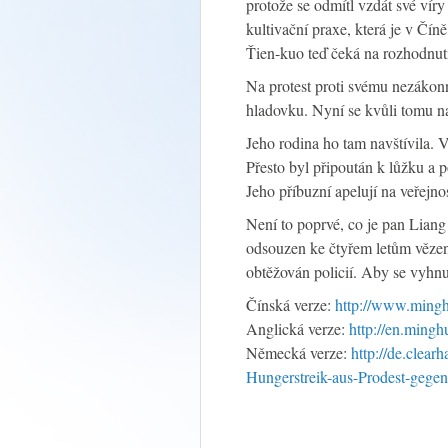
protože se odmítl vzdát své vír
kultivační praxe, která je v Č
Ťien-kuo teď čeká na rozhodnut
Na protest proti svému nezákon
hladovku. Nyní se kvůli tomu n
Jeho rodina ho tam navštívila. V
Přesto byl připoután k lůžku a p
Jeho příbuzní apelují na veřejno
Není to poprvé, co je pan Lian
odsouzen ke čtyřem letům vězen
obtěžován policií. Aby se vyhnu
Čínská verze:
http://www.mingh
Anglická verze:
http://en.mingh
Německá verze:
http://de.clea
Hungerstreik-aus-Prodest-gegen