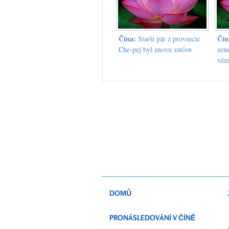
Čína:
Čín
Starší pár z provincie
Che-pej byl znovu zatčen
zem
věz
DOMŮ
PRONÁSLEDOVÁNÍ V ČÍNĚ