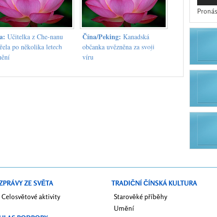
Pronás
a:
Čína/Peking:
Učitelka z Che-nanu
Kanadská
řela po několika letech
občanka uvězněna za svoji
nění
víru
ZPRÁVY ZE SVĚTA
TRADIČNÍ ČÍNSKÁ KULTURA
Celosvětové aktivity
Starověké příběhy
Umění